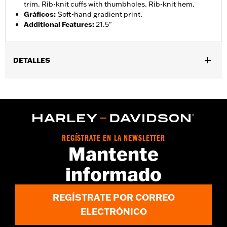
trim. Rib-knit cuffs with thumbholes. Rib-knit hem.
Gráficos
:
Soft-hand gradient print.
Additional Features
:
21.5"
DETALLES
Género:
Mujeres
GARANTÍA:
2 year limited warranty – Go to
www.h-
d.com/warranty
for full details
Origen:
Imported
REGÍSTRATE EN LA NEWSLETTER
Mantente
informado
REGÍSTRATE POR CORREO
ELECTRÓNICO