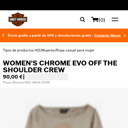
web accessibility
(0)
Envío gratis a partir de 50€ y devoluciones gratis -
Comprar Ahora
Tipos de productos HD
Mujeres
Ropa casual para mujer
/
/
WOMEN'S CHROME EVO OFF THE
SHOULDER CREW
90,00 €
|
Pieza | Número SKU: 96419-25VW