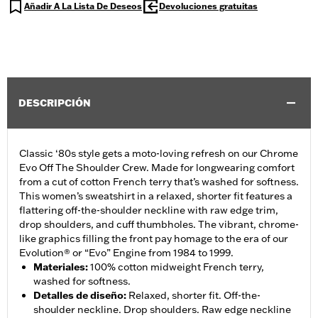
Añadir A La Lista De Deseos
Devoluciones gratuitas
DESCRIPCIÓN
Classic ‘80s style gets a moto-loving refresh on our Chrome
Evo Off The Shoulder Crew. Made for longwearing comfort
from a cut of cotton French terry that’s washed for softness.
This women’s sweatshirt in a relaxed, shorter fit features a
flattering off-the-shoulder neckline with raw edge trim,
drop shoulders, and cuff thumbholes. The vibrant, chrome-
like graphics filling the front pay homage to the era of our
Evolution® or “Evo” Engine from 1984 to 1999.
Materiales
:
100% cotton midweight French terry,
washed for softness.
Detalles de diseño
:
Relaxed, shorter fit. Off-the-
shoulder neckline. Drop shoulders. Raw edge neckline