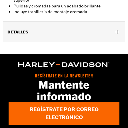
superior
Pulidas y cromadas para un acabado brillante
Incluye tornillería de montaje cromada
DETALLES
Compatible con los modelos '18 y posteriores FLFB y FLFBS y
'25 y posteriores FLSTFI con plataformas reposapiés para el
piloto.
Instrucciones de instalación
Se vende por unidades:
Par
REGÍSTRATE EN LA NEWSLETTER
Contenido del embalaje:
Soportes izquierdo y derecho y
Mantente
tornillería de montaje cromada
informado
REGÍSTRATE POR CORREO
ELECTRÓNICO