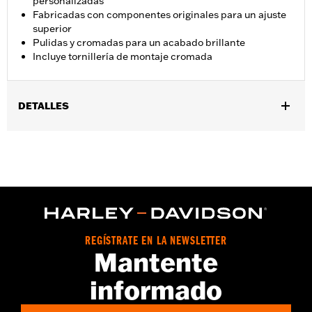
personalizadas
Fabricadas con componentes originales para un ajuste
superior
Pulidas y cromadas para un acabado brillante
Incluye tornillería de montaje cromada
DETALLES
Compatible con los modelos '18 y posteriores FLDE, FLHC,
FLHCS, FLSL y '24 y posteriores FLI con plataformas
reposapiés para el piloto.
Instrucciones de instalación
Se vende por unidades:
Par
Contenido del embalaje:
Soportes izquierdo y derecho y
tornillería de montaje cromada
REGÍSTRATE EN LA NEWSLETTER
Mantente
informado