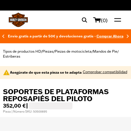
web accessibility
(0)
Envío gratis a partir de 50€ y devoluciones gratis -
Comprar Ahora
Tipos de productos HD
Piezas
Piezas de motocicleta
Mandos de Pie
/
/
/
/
Estriberas
Comprobar compatibilidad
Asegúrate de que esta pieza se te adapta
SOPORTES DE PLATAFORMAS
REPOSAPIÉS DEL PILOTO
352,00 €
|
Pieza | Número SKU: 50500695