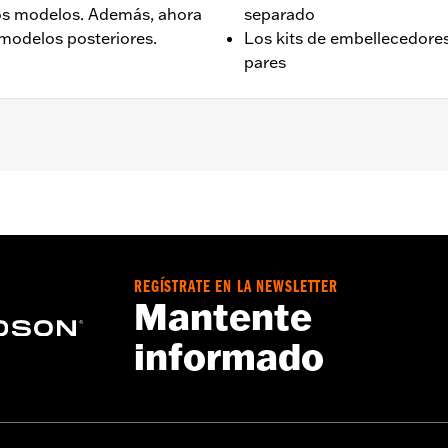
ros modelos. Además, ahora
separado
modelos posteriores.
Los kits de embellecedore
pares
6.
e nombre para depósito de combustible
REGÍSTRATE EN LA NEWSLETTER
Mantente
informado