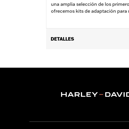
una amplia selección de los prime
ofrecemos kits de adaptación para 
DETALLES
Compatible con los modelos FL ’55-’5
Se vende por unidades:
Par
Contenido del embalaje:
2 placas d