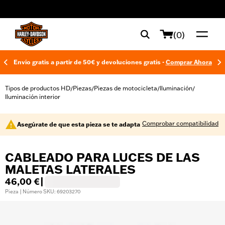
web accessibility
(0)
Envío gratis a partir de 50€ y devoluciones gratis -
Comprar Ahora
Tipos de productos HD
Piezas
Piezas de motocicleta
Iluminación
/
/
/
/
Iluminación interior
Comprobar compatibilidad
Asegúrate de que esta pieza se te adapta
CABLEADO PARA LUCES DE LAS
MALETAS LATERALES
46,00 €
|
Pieza | Número SKU: 69203270