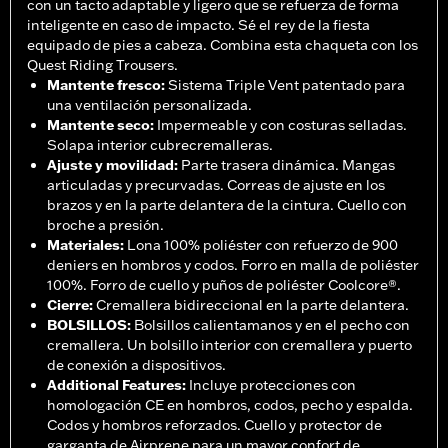
con un tacto adaptable y ligero que se refuerza de forma
inteligente en caso de impacto. Sé el rey de la fiesta
equipado de pies a cabeza. Combina esta chaqueta con los
Quest Riding Trousers.
Mantente fresco
:
Sistema Triple Vent patentado para
una ventilación personalizada.
Mantente seco
:
Impermeable y con costuras selladas.
Solapa interior cubrecremalleras.
Ajuste y movilidad
:
Parte trasera dinámica. Mangas
articuladas y precurvadas. Correas de ajuste en los
brazos y en la parte delantera de la cintura. Cuello con
broche a presión.
Materiales
:
Lona 100% poliéster con refuerzo de 900
deniers en hombros y codos. Forro en malla de poliéster
100%. Forro de cuello y puños de poliéster Coolcore®.
Cierre
:
Cremallera bidireccional en la parte delantera.
BOLSILLOS
:
Bolsillos calientamanos y en el pecho con
cremallera. Un bolsillo interior con cremallera y puerto
de conexión a dispositivos.
Additional Features
:
Incluye protecciones con
homologación CE en hombros, codos, pecho y espalda.
Codos y hombros reforzados. Cuello y protector de
garganta de Airprene para un mayor confort de