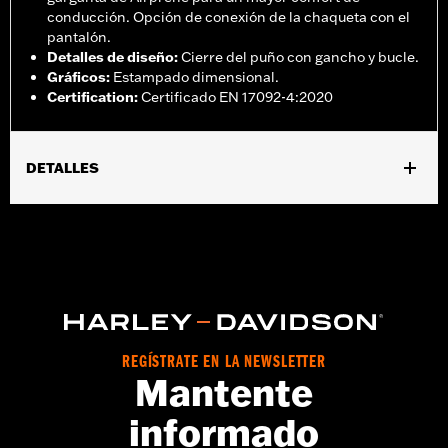
conducción. Opción de conexión de la chaqueta con el
pantalón.
Detalles de diseño
:
Cierre del puño con gancho y bucle.
Gráficos
:
Estampado dimensional.
Certification
:
Certificado EN 17092-4:2020
DETALLES
Género:
Hombres
,
,
Características funcionales:
Ventilado
Impermeable
Costura
,
,
,
sellada
Solapas antiviento
Parte trasera dinÃ¡mica - BÃ¡sica
,
,
PuÃ±os de las mangas ajustables
Cintura ajustable
Cremallera
,
,
bidireccional en la parte delantera
Bolsillos con cremallera
,
,
Cremallera interior
Reflexivo
ProtecciÃ³n incluida
GARANTÍA:
Garantía limitada de 2 años - Visita
www.h-
REGÍSTRATE EN LA NEWSLETTER
Mantente
d.com/warranty
para más detalles
Jacket Style:
Triple Vent
informado
Origen:
Importado