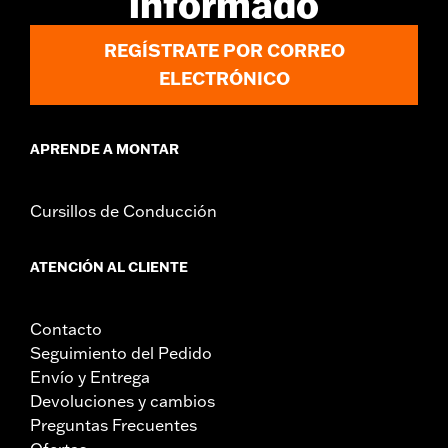
informado
Se vende por unidades:
Par
Contenido del embalaje:
Puños derecho e izquierdo,
REGÍSTRATE POR CORREO
instrucciones de instalación
ELECTRÓNICO
APRENDE A MONTAR
Cursillos de Conducción
ATENCIÓN AL CLIENTE
Contacto
Seguimiento del Pedido
Envío y Entrega
Devoluciones y cambios
Preguntas Frecuentes