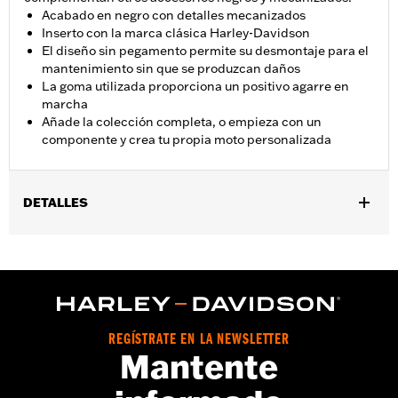
Acabado en negro con detalles mecanizados
Inserto con la marca clásica Harley-Davidson
El diseño sin pegamento permite su desmontaje para el
mantenimiento sin que se produzcan daños
La goma utilizada proporciona un positivo agarre en
marcha
Añade la colección completa, o empieza con un
componente y crea tu propia moto personalizada
DETALLES
Compatible con los modelos ’16-’17 FXDLS y '16-'24 Softail®
,’11-’12 FLSTSE, ’14-’15 FLSTNSE, ’13-’14 FXSBSE, ’16-’17 FXSE y
’08-'25 Touring (excepto ’18 y posteriores FLTRXSE, '23 y
posteriores FLHXSE, '24 y posteriores FLHX, FLTRX,
FLTRXSTSE y '25 y posteriores FLHXU y FLTRXRRSE) y Trike.
Instrucciones de instalación
REGÍSTRATE EN LA NEWSLETTER
Mantente
Colección:
Empire
Diámetro:
1.6