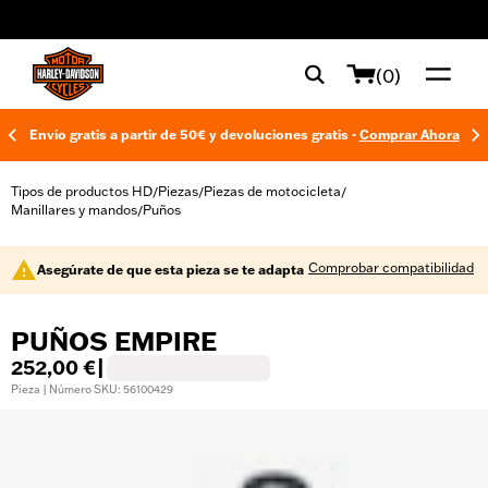
web accessibility
(0)
Envío gratis a partir de 50€ y devoluciones gratis -
Comprar Ahora
Tipos de productos HD
Piezas
Piezas de motocicleta
/
/
/
Manillares y mandos
Puños
/
Comprobar compatibilidad
Asegúrate de que esta pieza se te adapta
PUÑOS EMPIRE
252,00 €
|
Pieza | Número SKU: 56100429