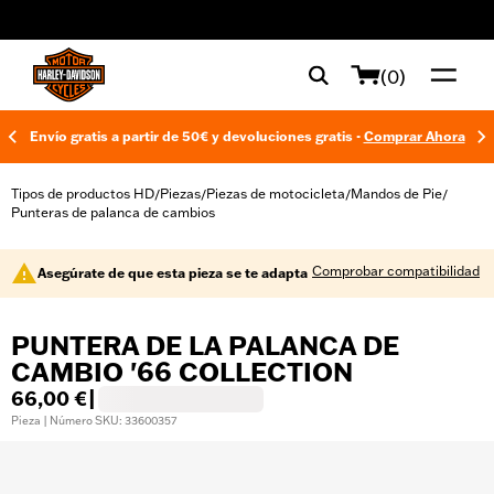
web accessibility
(0)
Envío gratis a partir de 50€ y devoluciones gratis -
Comprar Ahora
Tipos de productos HD
Piezas
Piezas de motocicleta
Mandos de Pie
/
/
/
/
Punteras de palanca de cambios
Comprobar compatibilidad
Asegúrate de que esta pieza se te adapta
PUNTERA DE LA PALANCA DE
CAMBIO '66 COLLECTION
66,00 €
|
Pieza | Número SKU: 33600357