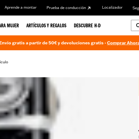
Aprende a montar
Localizador
Prueba de conducción
Seg
ARA MUJER
ARTÍCULOS Y REGALOS
DESCUBRE H-D
Envío gratis a partir de 50€ y devoluciones gratis -
Comprar Ahor
ículo