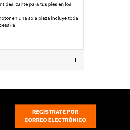
ideslizante para tus pies en los
motor en una sola pieza incluye toda
ecesaria
os kit de mandos avanzados de
 kit adaptador para barra protectora
al reposapiés.
 requerida
REGÍSTRATE POR
diciones muy específicas (caída de la
CORREO ELECTRÓNICO
tección contra lesiones en una
ión de motor ni las estriberas para