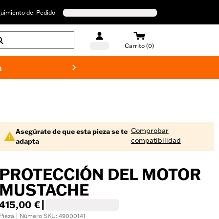
uimiento del Pedido
Carrito (0)
a
Bañado
Comprobar
Asegúrate de que esta pieza se te
compatibilidad
adapta
PROTECCIÓN DEL MOTOR
MUSTACHE
415,00 €
|
Pieza | Número SKU: 49000141