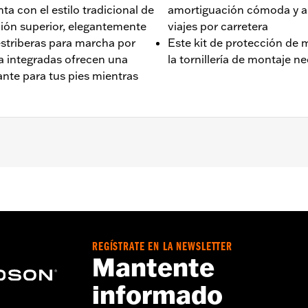
 con el estilo tradicional de
amortiguación cómoda y ant
ción superior, elegantemente
viajes por carretera
estriberas para marcha por
Este kit de protección de 
a integradas ofrecen una
la tornillería de montaje n
nte para tus pies mientras
’18 y posteriores (excepto FXDRS). No es compatible con l
ST '22 y posteriores requieren la compra por separado del
aire más grandes pueden interferir con el acceso del piloto 
REGÍSTRATE EN LA NEWSLETTER
de motor en una sola pieza y toda la tornillería de montaje
Mantente
pueden proporcionar protección cosmética limitada en con
informado
velocidad). No están hechos ni diseñados para ofrecer pro
 o cualquier otro objeto. No usar las estriberas para protecc