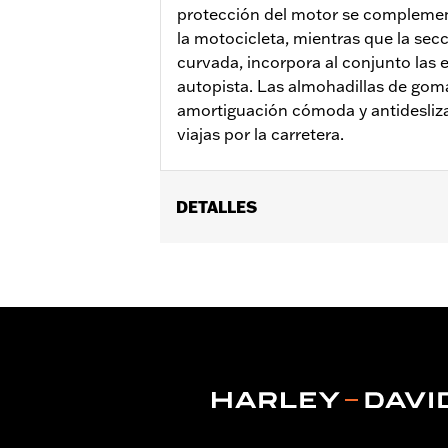
protección del motor se complementa
la motocicleta, mientras que la sec
curvada, incorpora al conjunto las 
autopista. Las almohadillas de gom
amortiguación cómoda y antidesliza
viajas por la carretera.
DETALLES
Compatible con los modelos Softail® 
alcance prolongado. Los modelos FXLR
Flat Out N/P 47200927. Los filtros de 
Instrucciones de instalación
Se vende por unidades:
Cada una
Contenido del embalaje:
Protección 
ATENCIÓN:
Los protectores de motor 
moto parada o a muy baja 
colisión con otro vehículo