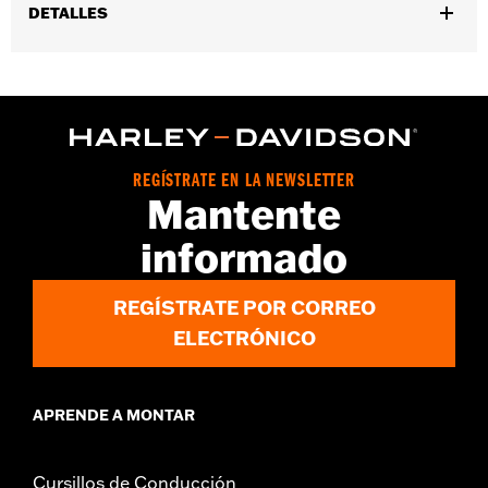
DETALLES
Compatible con los modelos '18 y posteriores FLHC, FLHCS y
'24 y posteriores FLI.
Instrucciones de instalación
Impermeable:
No
Se vende por unidades:
Par
REGÍSTRATE EN LA NEWSLETTER
Contenido del embalaje:
Protector de maleta, tornillería de
Mantente
montaje e instrucciones
informado
REGÍSTRATE POR CORREO
ELECTRÓNICO
APRENDE A MONTAR
Cursillos de Conducción