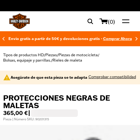
web accessibility
(0)
Envío gratis a partir de 50€ y devoluciones gratis -
Comprar Ahora
Tipos de productos HD
Piezas
Piezas de motocicleta
/
/
/
Bolsas, equipaje y parrillas.
Rieles de maleta
/
Comprobar compatibilidad
Asegúrate de que esta pieza se te adapta
PROTECCIONES NEGRAS DE
MALETAS
365,00 €
|
Pieza | Número SKU: 90201315