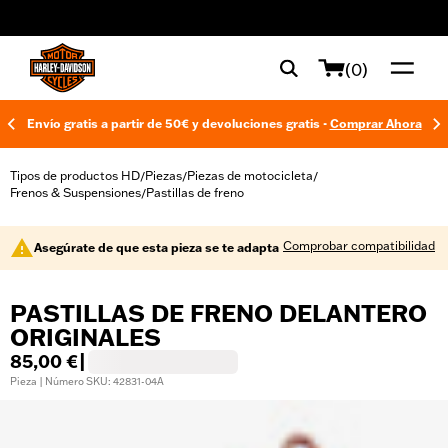
web accessibility
(0)
Envío gratis a partir de 50€ y devoluciones gratis -
Comprar Ahora
Tipos de productos HD
Piezas
Piezas de motocicleta
/
/
/
Frenos & Suspensiones
Pastillas de freno
/
Comprobar compatibilidad
Asegúrate de que esta pieza se te adapta
PASTILLAS DE FRENO DELANTERO
ORIGINALES
85,00 €
|
Pieza | Número SKU: 42831-04A