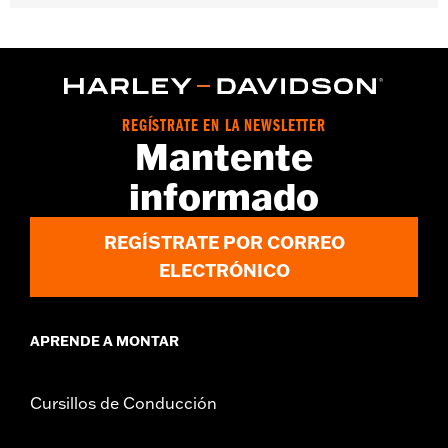
Compatible con los modelos XL ’04-’13.
Instrucciones de instalación
Posición en la moto:
Delantero
Se vende por unidades:
Par
Contenido del embalaje:
Un juego de pastillas de freno
REGÍSTRATE EN LA NEWSLETTER
Mantente
informado
REGÍSTRATE POR CORREO
ELECTRÓNICO
APRENDE A MONTAR
Cursillos de Conducción