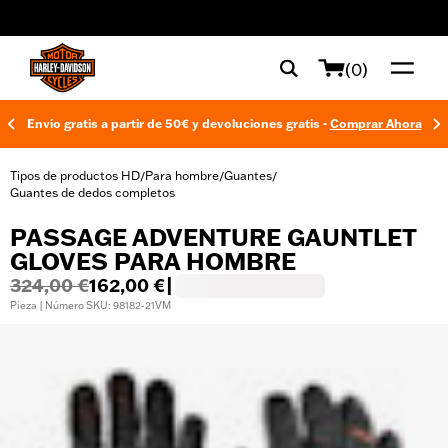
web accessibility
(0)
Envío gratis a partir de 50€ y devoluciones gratis -
Comprar Ahora
Tipos de productos HD
Para hombre
Guantes
/
/
/
Guantes de dedos completos
PASSAGE ADVENTURE GAUNTLET
GLOVES PARA HOMBRE
324,00 €
162,00 €
|
Pieza | Número SKU: 98182-21VM