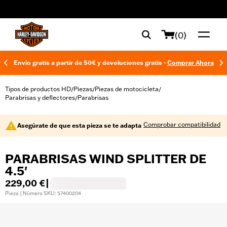
web accessibility
(0)
Envío gratis a partir de 50€ y devoluciones gratis -
Comprar Ahora
Tipos de productos HD
Piezas
Piezas de motocicleta
/
/
/
Parabrisas y deflectores
Parabrisas
/
Comprobar compatibilidad
Asegúrate de que esta pieza se te adapta
PARABRISAS WIND SPLITTER DE
4.5'
229,00 €
|
Pieza | Número SKU: 57400204