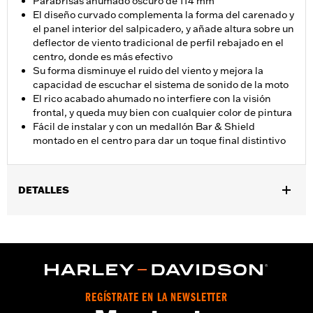
Parabrisas ahumado oscuro de 114 mm
El diseño curvado complementa la forma del carenado y
el panel interior del salpicadero, y añade altura sobre un
deflector de viento tradicional de perfil rebajado en el
centro, donde es más efectivo
Su forma disminuye el ruido del viento y mejora la
capacidad de escuchar el sistema de sonido de la moto
El rico acabado ahumado no interfiere con la visión
frontal, y queda muy bien con cualquier color de pintura
Fácil de instalar y con un medallón Bar & Shield
montado en el centro para dar un toque final distintivo
DETALLES
Compatible con los modelos '14-'24 Electra Glide®, Street
Glide®, Ultra Limited™ y '14-'25 Tri Glide™ (excepto '23-'24
FLHXSE y '24 FLHX). No compatible con los modelos con bolsas
o bolsillos del parabrisas.
Instrucciones de instalación
Se vende por unidades:
Cada una
REGÍSTRATE EN LA NEWSLETTER