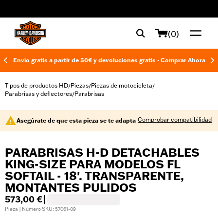
web accessibility
(0)
Envío gratis a partir de 50€ y devoluciones gratis -
Comprar Ahora
Tipos de productos HD
Piezas
Piezas de motocicleta
/
/
/
Parabrisas y deflectores
Parabrisas
/
Comprobar compatibilidad
Asegúrate de que esta pieza se te adapta
PARABRISAS H-D DETACHABLES
KING-SIZE PARA MODELOS FL
SOFTAIL - 18'. TRANSPARENTE,
MONTANTES PULIDOS
573,00 €
|
Pieza | Número SKU: 57061-09