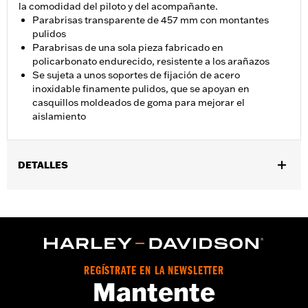
la comodidad del piloto y del acompañante.
Parabrisas transparente de 457 mm con montantes
pulidos
Parabrisas de una sola pieza fabricado en
policarbonato endurecido, resistente a los arañazos
Se sujeta a unos soportes de fijación de acero
inoxidable finamente pulidos, que se apoyan en
casquillos moldeados de goma para mejorar el
aislamiento
DETALLES
Compatible con los modelos FLS, FLSS, FLST, FLSTC, FLSTF,
FLSTFB y FLSTFBS ’00-’17 equipados con alumbrado auxiliar.
Los modelos FLS, FLSS, FLST, FLSTF, FLSTFB y FLSTFBS
requieren la compra por separado del kit de tornillería de
montaje N/P 91800025. No compatible con los modelos con el
kit de alumbrado auxiliar Custom N/P 68000051.
REGÍSTRATE EN LA NEWSLETTER
Se vende por unidades:
Cada una
Mantente
Material:
Fabricado en policarbonato endurecido