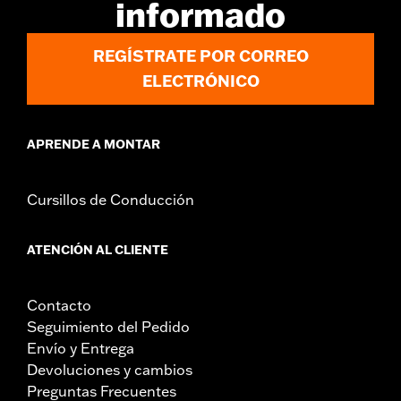
informado
Anchura:
23.1 Inches
Contenido del embalaje:
Parabrisas completo con toda la
tornillería de montaje
REGÍSTRATE POR CORREO
Unidad de medida de la anchura del material:
Pulgadas
ELECTRÓNICO
Altura del parabrisas por encima del faro:
18.0
Unidad de medida de la altura del parabrisas por encima del
faro:
Pulgadas
APRENDE A MONTAR
Altura total del parabrisas:
23.4
Unidad de medida de la altura total del parabrisas:
Pulgadas
Cursillos de Conducción
ATENCIÓN AL CLIENTE
Contacto
Seguimiento del Pedido
Envío y Entrega
Devoluciones y cambios
Preguntas Frecuentes