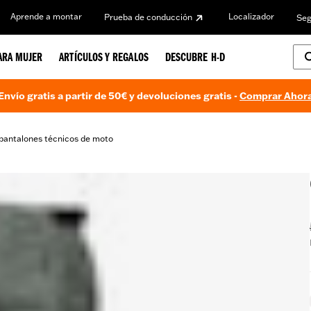
Aprende a montar
Localizador
Prueba de conducción
Seg
ARA MUJER
ARTÍCULOS Y REGALOS
DESCUBRE H-D
Envío gratis a partir de 50€ y devoluciones gratis -
Comprar Ahor
pantalones técnicos de moto