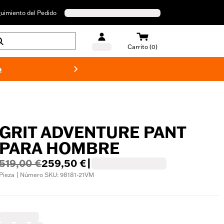
uimiento del Pedido
Carrito (0)
a
Bañado
GRIT ADVENTURE PANT
PARA HOMBRE
519,00 €
259,50 €
|
Pieza | Número SKU: 98181-21VM