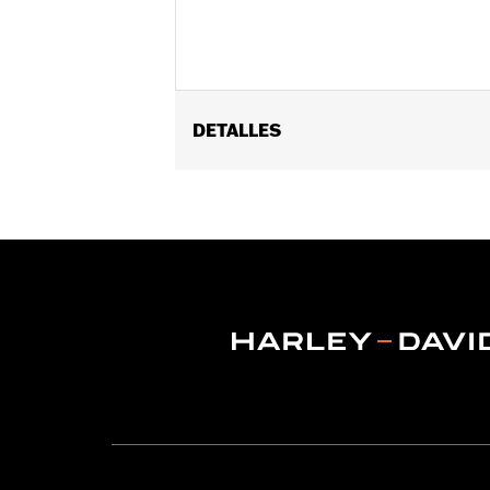
DETALLES
Género:
Hombres
Características funcionales:
Ventil
Impermeable:
Sí
GARANTÍA:
Garantía limitada de 3 año
Pant Style:
Traditional
Shop To Be:
Cool
,
Dry
,
Warm
Material:
Polyester
Origen:
Importado.