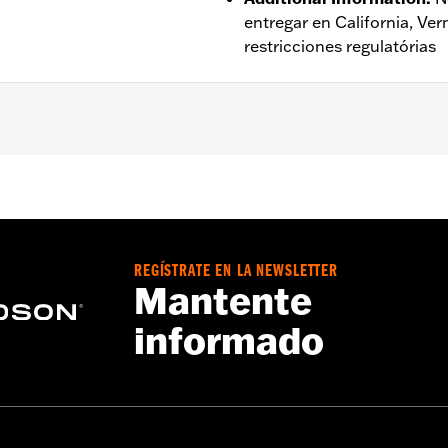
entregar en California, Ve
restricciones regulatórias
ado
,
Forro extraÃ­ble
,
Impermeable
,
A prueba de viento
s - Visita
www.h-d.com/warranty
para más detalles
REGÍSTRATE EN LA NEWSLETTER
Mantente
informado