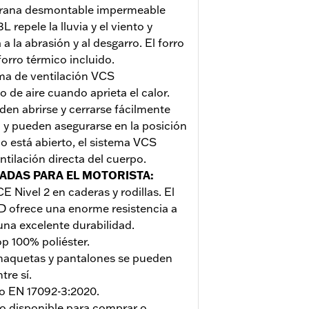
ana desmontable impermeable
 repele la lluvia y el viento y
a la abrasión y al desgarro. El forro
orro térmico incluido.
ema de ventilación VCS
 de aire cuando aprieta el calor.
en abrirse y cerrarse fácilmente
y pueden asegurarse en la posición
 está abierto, el sistema VCS
tilación directa del cuerpo.
ADAS PARA EL MOTORISTA
:
E Nivel 2 en caderas y rodillas. El
D ofrece una enorme resistencia a
 una excelente durabilidad.
p 100% poliéster.
haquetas y pantalones se pueden
tre sí.
 EN 17092-3:2020.
o disponible para comprar o