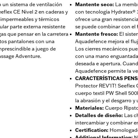
o un sistema de ventilación
Mantente seco
:
La membr
eflex CE Nivel 2 en caderas y
con tecnología Hydratex® 3L
s impermeables y térmicos
ofrece una gran resistencia 
lar parte externa resistente
se puede combinar con el f
gas que pensar en la carretera
Mantente fresco
:
El sist
stos pantalones con una
Aquadefence mejora el flujo
mprescindible a juego de
Los cierres mecánicos pued
assage Adventure.
con una mano enguantada 
deseada e apertura. Cuando
Aquadefence permite la ven
CARACTERÍSTICAS PENS
Protector REV’IT! Seeflex C
cuerpo textil PW Shell 500
la abrasión y el desgarro y
Materiales
:
Cuerpo Ripsto
Detalles de diseño
:
Las c
intercambiar y combinar en
Certification
:
Homologado
Additional Information
:
N