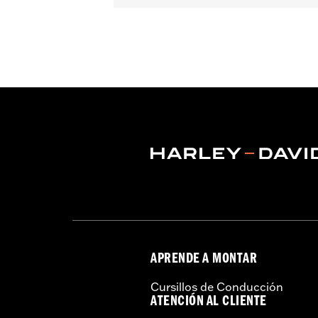
Compatible con los modelos '23 y pos
posteriores FLHLT, FLHLTSE, FLHXL, 
separado del protector de motor N/P
adicional por separado del soporte 
separado del protector de carenado inf
No compatible con los filtros de aire 
Instrucciones de instalación
APRENDE A MONTAR
Cursillos de Conducción
ATENCIÓN AL CLIENTE