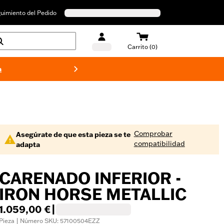
uimiento del Pedido
Carrito (0)
a
Bañado
Comprobar
Asegúrate de que esta pieza se te
compatibilidad
adapta
CARENADO INFERIOR -
IRON HORSE METALLIC
1.059,00 €
|
Pieza | Número SKU: 57100504EZZ