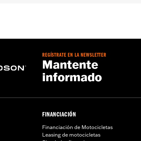
teriores FLHXSE y FLTRXSE, '24 y posteriores FLHX y FLTRX
FLHXLSE, FLTRT y FLTRXL. Los modelos Street Glide y Roa
 49000284 o N/P 49000285. Los modelos Road Glide y Road
de carenado N/P 47201045 o N/P 47201044. Los modelos Roa
erior N/P 49000330 y los herrajes N/P 2708A (2 unid.), N/P 
Heavy Breather.
REGÍSTRATE EN LA NEWSLETTER
Mantente
informado
FINANCIACIÓN
Financiación de Motocicletas
Leasing de motocicletas