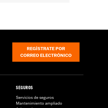
, '25 y posteriores FLHXU, '26 y
d Glide requieren la compra por
 Glide 3 requieren la compra
d Glide 3 requieren la compra por
6116 (2 unid.) y N/P 4924 (2 unid.).
REGÍSTRATE POR
CORREO ELECTRÓNICO
SEGUROS
Servicios de seguros
Mantenimiento ampliado