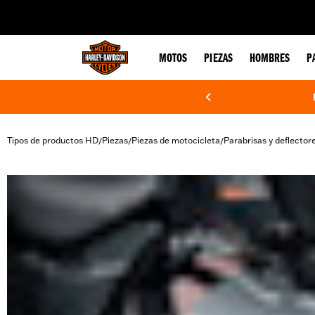
web accessibility
MOTOS
PIEZAS
HOMBRES
P
Tipos de productos HD
Piezas
Piezas de motocicleta
Parabrisas y deflector
/
/
/