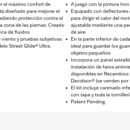
ner el máximo confort de
A juego con la pintura Iron
tá diseñado para mejorar el
Equipado con deflectores 
ñadiendo protección contra el
para dirigir el calor del mo
la zona de las piernas. Creado
ajustable mediante una peq
ca de fluidos
de aire
e viento y pruebas subjetivas
En la parte inferior de c
elo Street Glide® Ultra.
ideal para guardar los guant
objetos pequeños
Incorpora un panel extraíbl
instalación de faros anti
disponibles en Recambios y
Davidson® (se venden por
El kit incluye carenado inf
con tapa y toda la tornille
Patent Pending