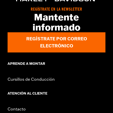
,
con broches a presiÃ³n
Cremallera bidireccional en la parte
delantera
REGÍSTRATE EN LA NEWSLETTER
GARANTÍA:
Garantía limitada de 5 años – Visita
www.h-
Mantente
d.com/warranty
para más detalles
informado
Origen:
Importado
REGÍSTRATE POR CORREO
ELECTRÓNICO
APRENDE A MONTAR
Cursillos de Conducción
ATENCIÓN AL CLIENTE
Contacto