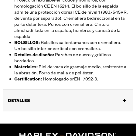
Protección extraíble en codos y hombros, con
homologación CE EN 1621-1. El bolsillo de la espalda
admite una protección dorsal CE de nivel 1 (98375-15VR,
de venta por separado). Cremallera bidireccional en la
parte delantera. Puños con cremallera. Cintura
almohadillada en la espalda, hombros y canesú de la
espalda.
BOLSILLOS
:
Bolsillos calientamanos con cremallera.
Un bolsillo interior vertical con cremallera.
Detalles de diseño
:
Parches de cuero y gráficos
bordados
Materiales
:
Piel de vaca de gramaje medio, resistente a
la abrasión. Forro de malla de poliéster.
Certification
:
Homologado prEN 17092-3.
DETALLES
Género:
Mujeres
,
Características funcionales:
Resistente a la abrasiÃ³n
Bolsillos
,
,
,
para protecciones
Acolchado
Bolsillos
LengÃ¼etas de cintura