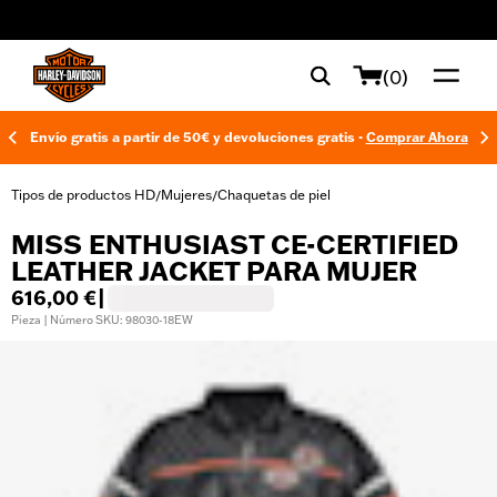
web accessibility
(0)
Envío gratis a partir de 50€ y devoluciones gratis -
Comprar Ahora
Tipos de productos HD
Mujeres
Chaquetas de piel
/
/
MISS ENTHUSIAST CE-CERTIFIED
LEATHER JACKET PARA MUJER
616,00 €
|
Pieza | Número SKU: 98030-18EW