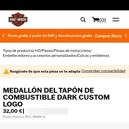
web accessibility
(0)
Envío gratis a partir de 50€ y devoluciones gratis -
Comprar Ahora
Tipos de productos HD
Piezas
Piezas de motocicleta
/
/
/
Embellecedores y accesorios personalizados
Calcas y emblemas
/
Comprobar compatibilidad
Asegúrate de que esta pieza se te adapta
MEDALLÓN DEL TAPÓN DE
COMBUSTIBLE DARK CUSTOM
LOGO
32,00 €
|
Pieza | Número SKU: 99688-10