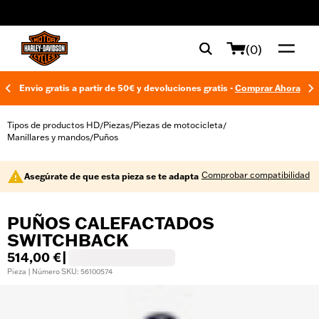
web accessibility
(0)
Envío gratis a partir de 50€ y devoluciones gratis -
Comprar Ahora
Tipos de productos HD
Piezas
Piezas de motocicleta
/
/
/
Manillares y mandos
Puños
/
Comprobar compatibilidad
Asegúrate de que esta pieza se te adapta
PUÑOS CALEFACTADOS
SWITCHBACK
514,00 €
|
Pieza | Número SKU: 56100574