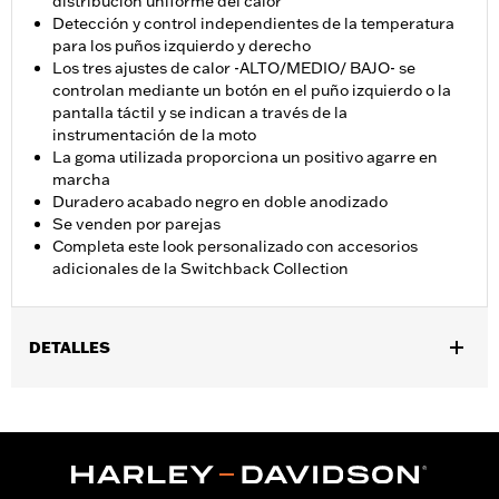
distribución uniforme del calor
Detección y control independientes de la temperatura
para los puños izquierdo y derecho
Los tres ajustes de calor -ALTO/MEDIO/ BAJO- se
controlan mediante un botón en el puño izquierdo o la
pantalla táctil y se indican a través de la
instrumentación de la moto
La goma utilizada proporciona un positivo agarre en
marcha
Duradero acabado negro en doble anodizado
Se venden por parejas
Completa este look personalizado con accesorios
adicionales de la Switchback Collection
DETALLES
Compatible con los modelos '23 y posteriores FLHXSE,
FLTRXSE, '24 y posteriores FLHX, FLTRX, FLTRXSTSE, '25 y
posteriores FLHXU, '25 y posteriores Softail (excepto FXBB y
FXBR) y '26 FLHXL, FLHXLSE, FLHXSTSE y FLTRXL. La
instalación en algunos modelos Street Glide y Road Glide ‘24