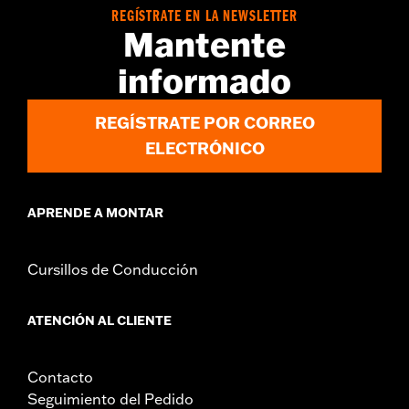
puede requerir una actualización Digital Technician en un
REGÍSTRATE EN LA NEWSLETTER
concesionario Harley-Davidson, consulta con tu concesionario
Mantente
para más detalles.
Instrucciones de instalación
informado
Colección:
Switchback
Diámetro:
1.5
REGÍSTRATE POR CORREO
ELECTRÓNICO
APRENDE A MONTAR
Cursillos de Conducción
ATENCIÓN AL CLIENTE
Contacto
Seguimiento del Pedido