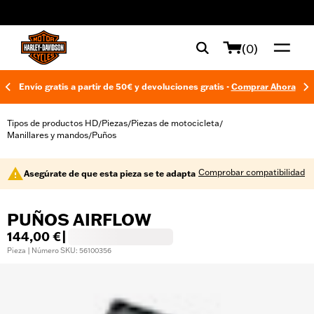
web accessibility
(0)
Envío gratis a partir de 50€ y devoluciones gratis -
Comprar Ahora
Tipos de productos HD
Piezas
Piezas de motocicleta
/
/
/
Manillares y mandos
Puños
/
Comprobar compatibilidad
Asegúrate de que esta pieza se te adapta
PUÑOS AIRFLOW
144,00 €
|
Pieza | Número SKU: 56100356