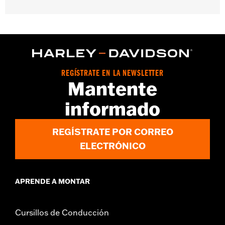
Compatible con los modelos FLHTCUSE ’06-’10.
Se vende por unidades:
Cada una
Contenido del embalaje:
Sólo filtro de aire
REGÍSTRATE EN LA NEWSLETTER
Mantente
informado
REGÍSTRATE POR CORREO
ELECTRÓNICO
APRENDE A MONTAR
Cursillos de Conducción