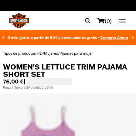
web accessibility
(0)
Envío gratis a partir de 50€ y devoluciones gratis -
Comprar Ahora
Tipos de productos HD
Mujeres
Pijamas para mujer
/
/
WOMEN'S LETTUCE TRIM PAJAMA
SHORT SET
76,00 €
|
Pieza | Número SKU: 96525-25VW