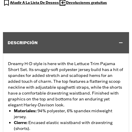
Añadir A La Lista De Deseos
Devoluciones gratuitas
DESCRIPCIÓN
Dreamy H-D style is here with the Lettuce Trim Pajama
Short Set. Its snuggly-soft polyester jersey build has a hit of
spandex for added stretch and scalloped hems for an
added touch of charm. The top features a flattering scoop
neckline with adjustable spaghetti straps, while the shorts
have a comfortable drawstring waistband. Finished with
graphics on the top and bottoms for an enduring yet
elegant Harley-Davison look.
Materiales
:
94% polyester, 6% spandex midweight
jersey.
Cierre
:
Encased elastic waistband with drawstring
(shorts).