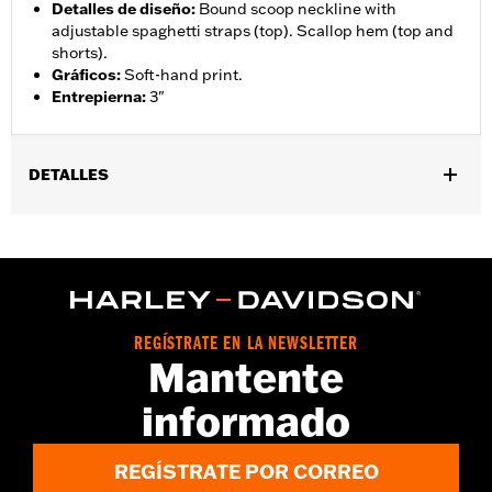
Detalles de diseño
:
Bound scoop neckline with
adjustable spaghetti straps (top). Scallop hem (top and
shorts).
Gráficos
:
Soft-hand print.
Entrepierna
:
3"
DETALLES
Género:
Mujeres
GARANTÍA:
2 year limited warranty – Go to
www.h-
d.com/warranty
for full details
Origen:
Imported
REGÍSTRATE EN LA NEWSLETTER
Mantente
informado
REGÍSTRATE POR CORREO