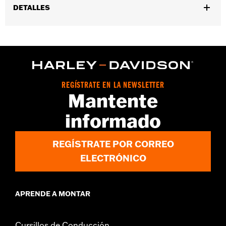
DETALLES
Género:
Hombres
Características funcionales:
ConstrucciÃ³n encolada
GARANTÍA:
Garantía mundial de fábrica Wolverine - Visita
www.h-d.com/warranty
para más detalles
Origen:
Importado
REGÍSTRATE EN LA NEWSLETTER
Dimension Description:
ALTURA DE LA CAÑA: 7,5” / ALTURA
Mantente
DEL TALÓN: 1,5”
informado
REGÍSTRATE POR CORREO
ELECTRÓNICO
APRENDE A MONTAR
Cursillos de Conducción