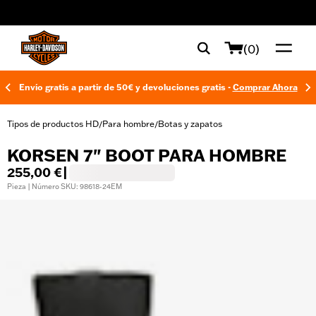
web accessibility
(0)
Envío gratis a partir de 50€ y devoluciones gratis -
Comprar Ahora
Tipos de productos HD
Para hombre
Botas y zapatos
/
/
KORSEN 7" BOOT PARA HOMBRE
255,00 €
|
Pieza | Número SKU: 98618-24EM