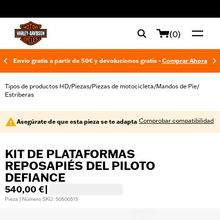
web accessibility
(0)
Envío gratis a partir de 50€ y devoluciones gratis -
Comprar Ahora
Tipos de productos HD
Piezas
Piezas de motocicleta
Mandos de Pie
/
/
/
/
Estriberas
Comprobar compatibilidad
Asegúrate de que esta pieza se te adapta
KIT DE PLATAFORMAS
REPOSAPIÉS DEL PILOTO
DEFIANCE
540,00 €
|
Pieza | Número SKU: 50500515