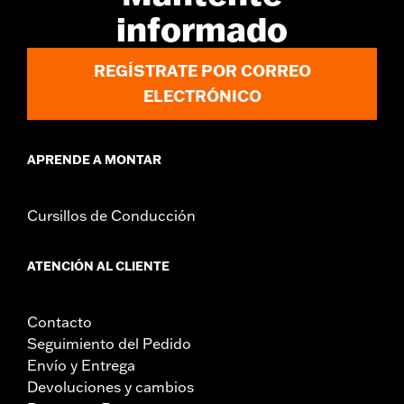
Instrucciones de instalación
informado
Colección:
Defiance
Posición del piloto:
Motorista
REGÍSTRATE POR CORREO
Forma:
Aleta de tiburón
ELECTRÓNICO
Lado de la moto:
Izquierda y derecha
Se vende por unidades:
Par
Contenido del embalaje:
Paneles de plataformas reposapiés e
APRENDE A MONTAR
insertos aislantes de las vibraciones
Cursillos de Conducción
ATENCIÓN AL CLIENTE
Contacto
Seguimiento del Pedido
Envío y Entrega
Devoluciones y cambios