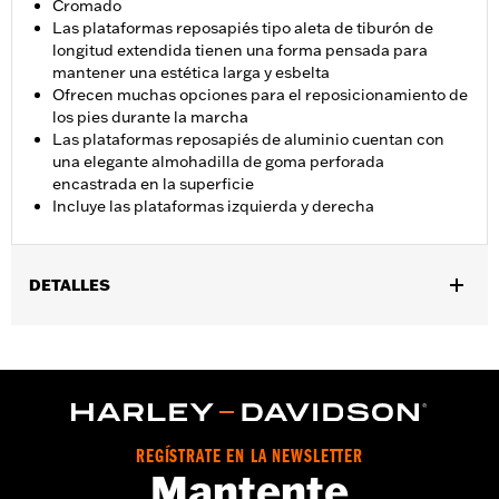
Cromado
Las plataformas reposapiés tipo aleta de tiburón de
longitud extendida tienen una forma pensada para
mantener una estética larga y esbelta
Ofrecen muchas opciones para el reposicionamiento de
los pies durante la marcha
Las plataformas reposapiés de aluminio cuentan con
una elegante almohadilla de goma perforada
encastrada en la superficie
Incluye las plataformas izquierda y derecha
DETALLES
Compatible con los modelos FLD ’12-’16, FL Softail® ’00-’17,
Touring ’00 y posteriores (excepto FLHTCUL y FLHTKL) y
modelos Trike ’09-’13. La instalación en los modelos Softail
’00-’17 FLS, FLSS, FLSTFB, FLSTFBS y FLSTN requiere la
compra por separado del caballete N/P 50087-07A. No es
compatible con el caballete Ergo N/P 50000091 ni el kit de
REGÍSTRATE EN LA NEWSLETTER
prolongación del caballete N/P 50233-00, 50000008 o
Mantente
50000023.