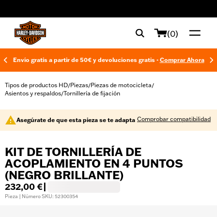
web accessibility
(0)
Envío gratis a partir de 50€ y devoluciones gratis -
Comprar Ahora
Tipos de productos HD
Piezas
Piezas de motocicleta
/
/
/
Asientos y respaldos
Tornillería de fijación
/
Comprobar compatibilidad
Asegúrate de que esta pieza se te adapta
KIT DE TORNILLERÍA DE
ACOPLAMIENTO EN 4 PUNTOS
(NEGRO BRILLANTE)
232,00 €
|
Pieza | Número SKU: 52300354