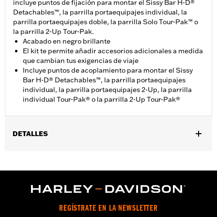
incluye puntos de fijación para montar el Sissy Bar H-D®
Detachables™, la parrilla portaequipajes individual, la
parrilla portaequipajes doble, la parrilla Solo Tour-Pak™ o
la parrilla 2-Up Tour-Pak.
Acabado en negro brillante
El kit te permite añadir accesorios adicionales a medida
que cambian tus exigencias de viaje
Incluye puntos de acoplamiento para montar el Sissy
Bar H-D® Detachables™, la parrilla portaequipajes
individual, la parrilla portaequipajes 2-Up, la parrilla
individual Tour-Pak® o la parrilla 2-Up Tour-Pak®
DETALLES
Compatible con los modelos '14 y posteriores Touring (excepto
modelos equipados con Tour-Pak® de fijación rígida y '25 y
posteriores FLTRXRRSE). Los modelos '24 FLTRXSTSE
requieren la compra por separado del kit de tornillería N/P
54000383A. Los modelos '25 y posteriores FLTRXSTSE y '26 y
posteriores FLHXSTSE requieren la compra por separado del
REGÍSTRATE EN LA NEWSLETTER
kit de tornillería N/P 54000337.