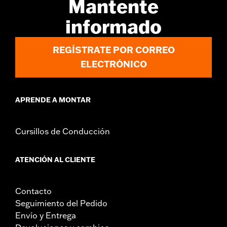
Mantente
Instrucciones de instalación
informado
Estilo de fijación:
Desmontable
Se vende por unidades:
Cada una
Material:
Acero
REGÍSTRATE POR CORREO
Contenido del embalaje:
Soportes de acoplamiento, puntos de
ELECTRÓNICO
acoplamiento y toda la tornillería de fijación requerida
APRENDE A MONTAR
Cursillos de Conducción
ATENCIÓN AL CLIENTE
Contacto
Seguimiento del Pedido
Envío y Entrega