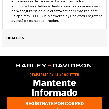
en la mayoría de los casos. Es posible que los
amplificadores deban actualizarse en un concesionario
para asegurarse de que el software es el más reciente.
La app móvil H-D Audio powered by Rockford Fosgate te
avisará de esta actualización.
DETALLES
Compatible con los modelos '14-'25 Touring (excepto '23 y
posteriores FLHFB, FLHXSE, FLTRXSE, '24 y posteriores FLHX,
FLTRX, FLTRXSTSE y '25 y posteriores FLHXU y FLTRXRRSE) en
la maleta del lado derecho cuando está equipada con dos o
cuatro altavoces en total en un sistema de audio Harley-
Davidson® Audio powered by Rockford Fosgate®. El subwoofer
REGÍSTRATE EN LA NEWSLETTER
primario requiere dos canales abiertos de un amplificador
Mantente
primario o secundario. Los modelos '21-'22 FLHXSE, FLTRXSE y
'22 FLTRKSE requieren la compra por separado del conmutador
informado
Bluetooth Dongle N/P 41000771, del amplificador secundario
N/P 76000990 y del kit de instalación del amplificador
secundario N/P 76000975. No compatible con los modelos
REGÍSTRATE POR CORREO
Trike, Road King o FLHT.