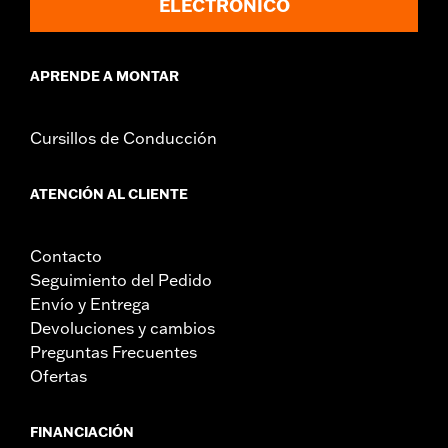
ELECTRÓNICO
Instrucciones de instalación
Rockford Fosgate Fitment Guide
Tamaño de audio:
10.0"
APRENDE A MONTAR
Impedancia:
2 ohm
Crossover:
Activo
Sensibilidad:
86.2Hz
Cursillos de Conducción
Se vende por unidades:
Cada una
Contenido del embalaje:
Alojamiento del subwoofer primario,
ATENCIÓN AL CLIENTE
subwoofer, cableado, tornillería, etiqueta, plantilla e
instrucciones de instalación
Contacto
Seguimiento del Pedido
Envío y Entrega
Devoluciones y cambios
Preguntas Frecuentes
Ofertas
FINANCIACIÓN