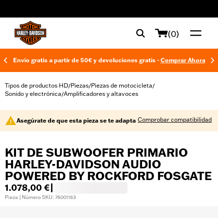
web accessibility
(0)
Envío gratis a partir de 50€ y devoluciones gratis -
Comprar Ahora
Tipos de productos HD
Piezas
Piezas de motocicleta
/
/
/
Sonido y electrónica
Amplificadores y altavoces
/
Comprobar compatibilidad
Asegúrate de que esta pieza se te adapta
KIT DE SUBWOOFER PRIMARIO
HARLEY-DAVIDSON AUDIO
POWERED BY ROCKFORD FOSGATE
1.078,00 €
|
Pieza | Número SKU: 76001163