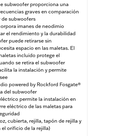
le subwoofer proporciona una
frecuencias graves en comparación
r de subwoofers
corpora imanes de neodimio
 el rendimiento y la durabilidad
fer puede retirarse sin
esita espacio en las maletas. El
maletas incluido protege el
uando se retira el subwoofer
cilita la instalación y permite
see
dio powered by Rockford Fosgate®
sa del subwoofer
léctrico permite la instalación en
e eléctrico de las maletas para
eguridad
z, cubierta, rejilla, tapón de rejilla y
el orificio de la rejilla)