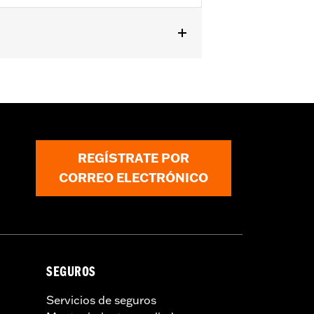
, FLTRXSTSE, '25 y posteriores
® Audio powered by Rockford
 instalación del amplificador
subwoofer primario N/P 76001376.
oftware 1540 y posteriores de Amp.
REGÍSTRATE POR
CORREO ELECTRÓNICO
SEGUROS
Servicios de seguros