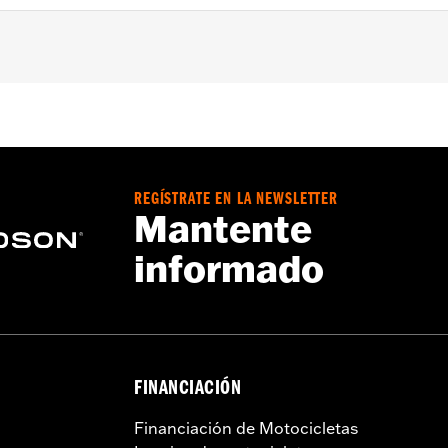
steriores FLHXSE, FLTRXSE, '24 y posteriores FLHX, FLTRX
LHXLSE y FLTRXL equipados con sistemas Harley-Davidson
rado del amplificador secundario N/P 76001444 y del kit de
instalación del subwoofer secundario N/P 69203434 y del 
ión de software 4125 y posteriores de IFCU y la versión de s
REGÍSTRATE EN LA NEWSLETTER
Mantente
informado
stribuidor:
Sí
FINANCIACIÓN
Financiación de Motocicletas