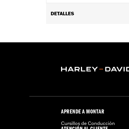
DETALLES
Compatible con los modelos '23 y po
FLHXU y '26 y posteriores FLHXL, F
Fosgate®. Requiere la compra por sepa
secundario N/P 76001302, del kit de 
Para la activación se requiere la vers
Instrucciones de instalación
Subwoofer Fitment Guide
InstalaciÃ³n recomendada por el di
APRENDE A MONTAR
Cursillos de Conducción