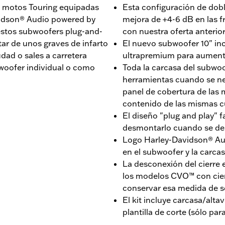
 motos Touring equipadas
Esta configuración de dob
vidson® Audio powered by
mejora de +4-6 dB en las 
estos subwoofers plug-and-
con nuestra oferta anterio
tar de unos graves de infarto
El nuevo subwoofer 10" in
udad o sales a carretera
ultrapremium para aumentar
woofer individual o como
Toda la carcasa del subwoo
herramientas cuando se nec
panel de cobertura de las 
contenido de las mismas c
El diseño "plug and play" fa
desmontarlo cuando se de
Logo Harley-Davidson® Au
en el subwoofer y la carca
La desconexión del cierre e
los modelos CVO™ con cierr
conservar esa medida de s
El kit incluye carcasa/altavo
plantilla de corte (sólo para 