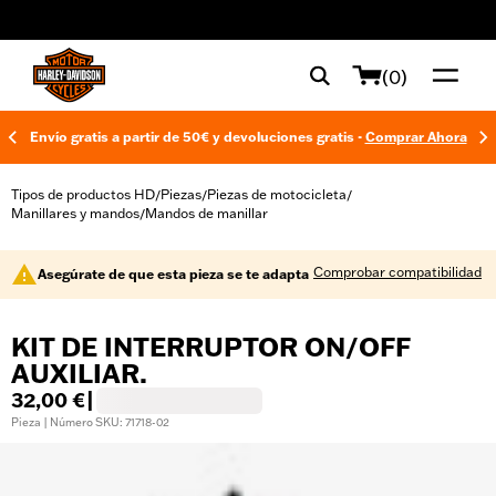
web accessibility
(0)
Envío gratis a partir de 50€ y devoluciones gratis -
Comprar Ahora
Tipos de productos HD
Piezas
Piezas de motocicleta
/
/
/
Manillares y mandos
Mandos de manillar
/
Comprobar compatibilidad
Asegúrate de que esta pieza se te adapta
KIT DE INTERRUPTOR ON/OFF
AUXILIAR.
32,00 €
|
Pieza | Número SKU: 71718-02