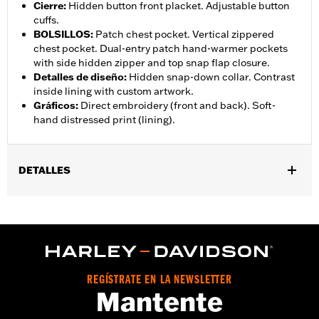
Cierre
:
Hidden button front placket. Adjustable button
cuffs.
BOLSILLOS
:
Patch chest pocket. Vertical zippered
chest pocket. Dual-entry patch hand-warmer pockets
with side hidden zipper and top snap flap closure.
Detalles de diseño
:
Hidden snap-down collar. Contrast
inside lining with custom artwork.
Gráficos
:
Direct embroidery (front and back). Soft-
hand distressed print (lining).
DETALLES
Género:
Mujeres
,
Características funcionales:
Bolsillos
Frontal con botones
GARANTÍA:
2 year limited warranty – Go to
www.h-
d.com/warranty
for full details
Origen:
Imported
REGÍSTRATE EN LA NEWSLETTER
Mantente