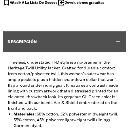
Añadir A La Lista De Deseos
Devoluciones gratuitas
DESCRIPCIÓN
Timeless, understated H-D style is a no-brainer in the
Heritage Twill Utility Jacket. Crafted for durable comfort
from cotton/polyester twill, this women’s outerwear has
ample pockets plus a hidden snap-down collar that won’t
flap around under riding gear. It features a contrast inside
lining with custom artwork that’s distressed printed for an
elevated, throwback look. Its gorgeous Oil Green color is
finished with our iconic Bar & Shield embroidered on the
front and back.
Materiales
:
68% cotton, 32% polyester midweight twill.
55% cotton, 45% polyester lightweight twill (lining).
Garment dyed.