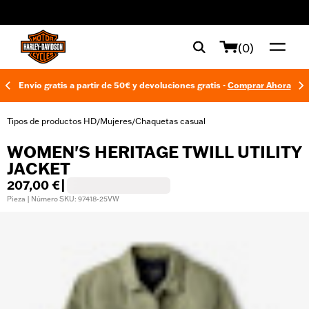
web accessibility
(0)
Envío gratis a partir de 50€ y devoluciones gratis -
Comprar Ahora
Tipos de productos HD
Mujeres
Chaquetas casual
/
/
WOMEN'S HERITAGE TWILL UTILITY
JACKET
207,00 €
|
Pieza | Número SKU: 97418-25VW