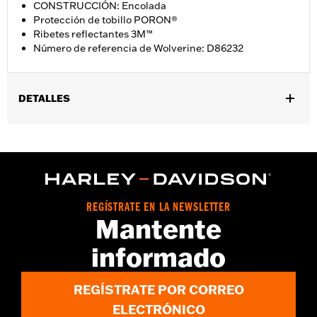
CONSTRUCCIÓN: Encolada
Protección de tobillo PORON®
Ribetes reflectantes 3M™
Número de referencia de Wolverine: D86232
DETALLES
Género:
Mujeres
GARANTÍA:
Garantía de fábrica Wolverine - Visita
www.h-
d.com/warranty
para más detalles
Origen:
Importado
Dimension Description:
ALTURA DE LA CAÑA: 5,25” / ALTURA
REGÍSTRATE EN LA NEWSLETTER
DEL TALÓN: 1”
Mantente
informado
REGÍSTRATE POR CORREO
ELECTRÓNICO