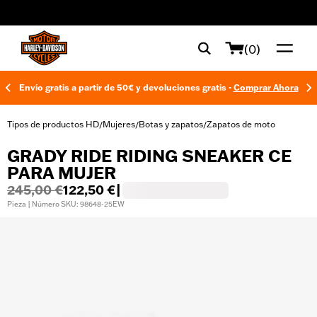
web accessibility
(0)
Envío gratis a partir de 50€ y devoluciones gratis -
Comprar Ahora
Tipos de productos HD
Mujeres
Botas y zapatos
Zapatos de moto
/
/
/
GRADY RIDE RIDING SNEAKER CE
PARA MUJER
245,00 €
122,50 €
|
Pieza | Número SKU: 98648-25EW