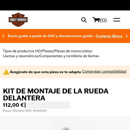
web accessibility
(0)
Envío gratis a partir de 50€ y devoluciones gratis -
Comprar Ahora
Tipos de productos HD
Piezas
Piezas de motocicleta
/
/
/
Llantas y neumáticos
Componentes y tornillería de llantas
/
Comprobar compatibilidad
Asegúrate de que esta pieza se te adapta
KIT DE MONTAJE DE LA RUEDA
DELANTERA
112,00 €
|
Pieza | Número SKU: 42400034