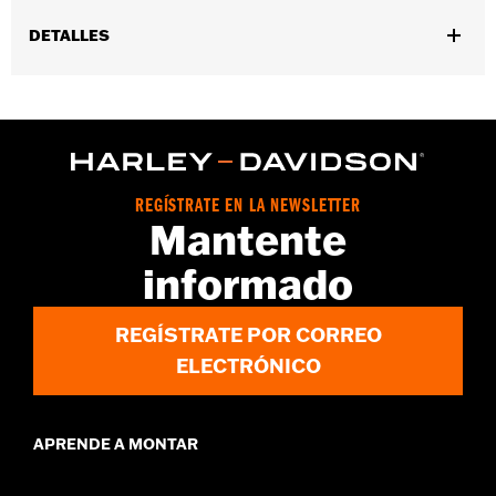
DETALLES
Compatible con los modelos Softail ’18 y posteriores con frenos
ABS (excepto FLDE, FLHC, FLHCS, '24 y posteriores FLI, FLSL,
FXLRS y FXLRST).
Posición en la moto:
Delantero
Se vende por unidades:
Cada una
REGÍSTRATE EN LA NEWSLETTER
Contenido del embalaje:
Cojinetes, espaciadores y una hoja de
Mantente
instrucciones
informado
REGÍSTRATE POR CORREO
ELECTRÓNICO
APRENDE A MONTAR