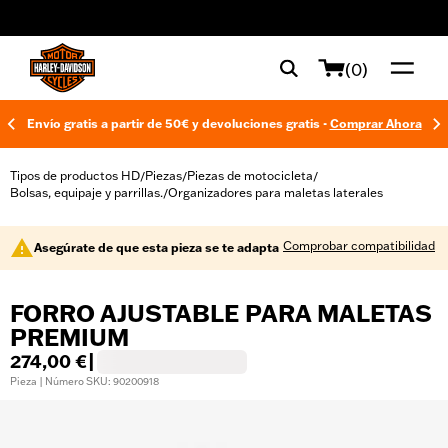
web accessibility
(0)
Envío gratis a partir de 50€ y devoluciones gratis -
Comprar Ahora
Tipos de productos HD
Piezas
Piezas de motocicleta
/
/
/
Bolsas, equipaje y parrillas.
Organizadores para maletas laterales
/
Comprobar compatibilidad
Asegúrate de que esta pieza se te adapta
FORRO AJUSTABLE PARA MALETAS
PREMIUM
274,00 €
|
Pieza | Número SKU: 90200918