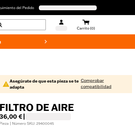
uimiento del Pedido
Carrito (0)
a
Bañado
Comprobar
Asegúrate de que esta pieza se te
compatibilidad
adapta
FILTRO DE AIRE
36,00 €
|
Pieza | Número SKU: 29400045