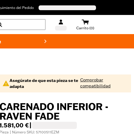
uimiento del Pedido
Carrito (0)
a
Bañado
Comprobar
Asegúrate de que esta pieza se te
compatibilidad
adapta
CARENADO INFERIOR -
RAVEN FADE
1.581,00 €
|
Pieza | Número SKU: 57100511EZM