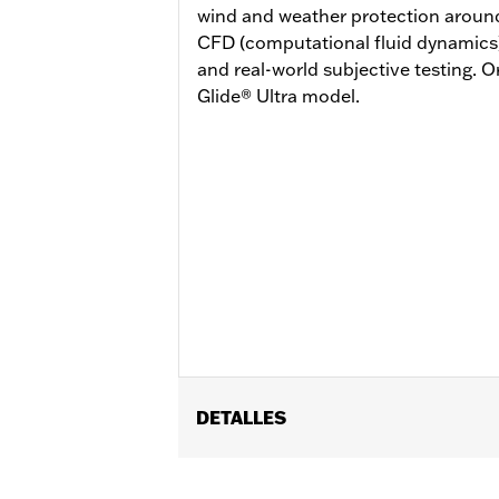
wind and weather protection around
CFD (computational fluid dynamics) 
and real-world subjective testing. 
Glide® Ultra model.
DETALLES
Compatible con los modelos '23 y pos
posteriores FLHLT, FLHLTSE, FLHXL, 