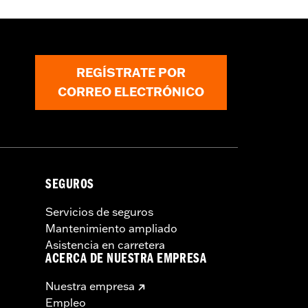
 Glide 3 requieren la compra
d Glide 3 requieren la compra por
6116 (2 unid.) y N/P 4924 (2 unid.).
REGÍSTRATE POR
CORREO ELECTRÓNICO
SEGUROS
Servicios de seguros
Mantenimiento ampliado
Asistencia en carretera
ACERCA DE NUESTRA EMPRESA
Nuestra empresa
Empleo