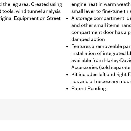
 the leg area. Created using
engine heat in warm weathe
tools, wind tunnel analysis
small lever to fine-tune thi
Original Equipment on Street
A storage compartment idea
and other small items handy 
compartment door has a p
damped action
Features a removeable pane
installation of integrate
available from Harley-Dav
Accessories (sold separatel
Kit includes left and right
lids and all necessary mou
Patent Pending
teriores FLHXSE y FLTRXSE, '24 y posteriores FLHX y FLTRX
FLHXLSE, FLTRT y FLTRXL. Los modelos Street Glide y Roa