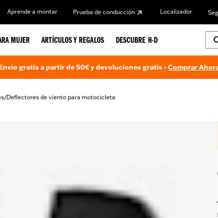
Aprende a montar
Localizador
Prueba de conducción
Seg
ARA MUJER
ARTÍCULOS Y REGALOS
DESCUBRE H-D
Envío gratis a partir de 50€ y devoluciones gratis -
Comprar Ahor
es
Deflectores de viento para motocicleta
/