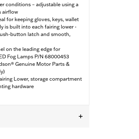
r conditions – adjustable using a
s airflow
l for keeping gloves, keys, wallet
is built into each fairing lower -
ush-button latch and smooth,
l on the leading edge for
d LED Fog Lamps P/N 68000453
idson® Genuine Motor Parts &
y)
 Fairing Lower, storage compartment
nting hardware
, '25 y posteriores FLHXU, '26 y
d Glide requieren la compra por