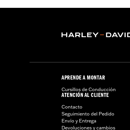
separado del protector de motor N/P
adicional por separado del soporte 
separado del protector de carenado inf
No compatible con los filtros de aire 
Instrucciones de instalación
APRENDE A MONTAR
Cursillos de Conducción
ATENCIÓN AL CLIENTE
Contacto
Seguimiento del Pedido
Envío y Entrega
Devoluciones y cambios