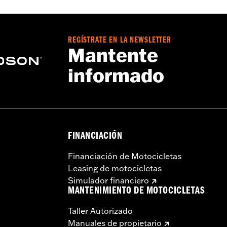
 49000284 o N/P 49000285. Los modelos Road Glide y Road
de carenado N/P 47201045 o N/P 47201044. Los modelos Roa
erior N/P 49000330 y los herrajes N/P 2708A (2 unid.), N/P 
REGÍSTRATE EN LA NEWSLETTER
Heavy Breather.
Mantente
informado
FINANCIACIÓN
Financiación de Motocicletas
Leasing de motocicletas
Simulador financiero
MANTENIMIENTO DE MOTOCICLETAS
Taller Autorizado
Manuales de propietario