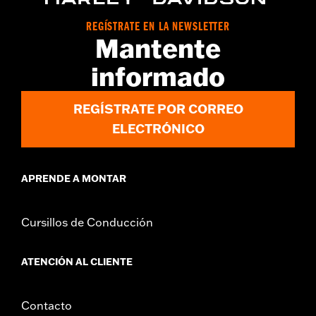
requieren la compra por separado del protector de motor N/P
49000284 o N/P 49000285. Los modelos Road Glide y Road
REGÍSTRATE EN LA NEWSLETTER
Glide 3 requieren la compra adicional por separado del soporte
Mantente
de carenado N/P 47201045 o N/P 47201044. Los modelos Road
Glide 3 requieren la compra por separado del protector de
informado
carenado inferior N/P 49000330 y los herrajes N/P 2708A (2
unid.), N/P 6116 (2 unid.) y N/P 4924 (2 unid.). No compatible
con los filtros de aire Heavy Breather.
REGÍSTRATE POR CORREO
Instrucciones de instalación
ELECTRÓNICO
APRENDE A MONTAR
Cursillos de Conducción
ATENCIÓN AL CLIENTE
Contacto