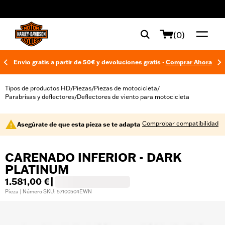
web accessibility
(0)
Envío gratis a partir de 50€ y devoluciones gratis -
Comprar Ahora
Tipos de productos HD
Piezas
Piezas de motocicleta
/
/
/
Parabrisas y deflectores
Deflectores de viento para motocicleta
/
Comprobar compatibilidad
Asegúrate de que esta pieza se te adapta
CARENADO INFERIOR - DARK
PLATINUM
1.581,00 €
|
Pieza | Número SKU: 57100504EWN