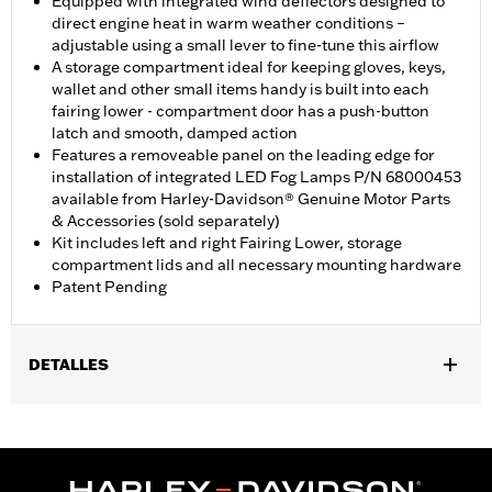
Equipped with integrated wind deflectors designed to
direct engine heat in warm weather conditions –
adjustable using a small lever to fine-tune this airflow
A storage compartment ideal for keeping gloves, keys,
wallet and other small items handy is built into each
fairing lower - compartment door has a push-button
latch and smooth, damped action
Features a removeable panel on the leading edge for
installation of integrated LED Fog Lamps P/N 68000453
available from Harley-Davidson® Genuine Motor Parts
& Accessories (sold separately)
Kit includes left and right Fairing Lower, storage
compartment lids and all necessary mounting hardware
Patent Pending
DETALLES
Compatible con los modelos '23 y posteriores FLHXSE y
FLTRXSE, '24 y posteriores FLHX y FLTRX, '25 y posteriores
FLHXU, '26 y posteriores FLHLT, FLHLTSE, FLHXL, FLHXLSE,
FLTRT y FLTRXL. Los modelos Street Glide y Road Glide