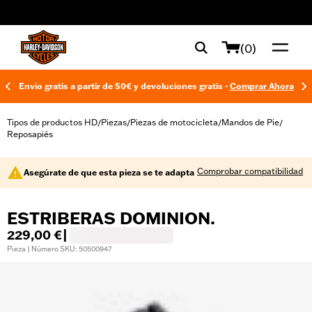
web accessibility
(0)
Envío gratis a partir de 50€ y devoluciones gratis -
Comprar Ahora
Tipos de productos HD
Piezas
Piezas de motocicleta
Mandos de Pie
/
/
/
/
Reposapiés
Comprobar compatibilidad
Asegúrate de que esta pieza se te adapta
ESTRIBERAS DOMINION.
229,00 €
|
Pieza | Número SKU: 50500947