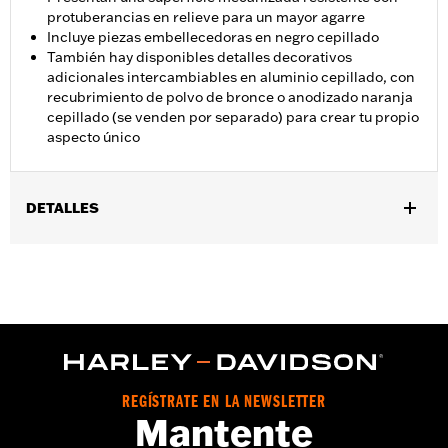
protuberancias en relieve para un mayor agarre
Incluye piezas embellecedoras en negro cepillado
También hay disponibles detalles decorativos
adicionales intercambiables en aluminio cepillado, con
recubrimiento de polvo de bronce o anodizado naranja
cepillado (se venden por separado) para crear tu propio
aspecto único
DETALLES
Compatible con los modelos con soportes de estriberas de rosca
macho H-D (excepto para la posición del piloto en los modelos
XG750A ’17 y posteriores, XL883L ’07-’10, XL883N, XL1200N,
XL1200V y XL1200X ’07 y posteriores, XL1200C y XL1200T ’11 y
posteriores, XL1200NS y Xl1200XS ’18 y posteriores, XR ’08-’13 y
FXCW, FXCWC, FXS, FXSB, FXSE y FXSBSE ’08-’17 y la posición
del piloto y del pasajero en los modelos Softail ’18 y posteriores).
Compatible con la posición del pasajero solo en modelos
REGÍSTRATE EN LA NEWSLETTER
Touring (except '25-later FLTRXRRSE). Compatible con la
Mantente
posición de las estriberas para autopista solo para todas las