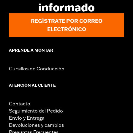
motos '23 y posteriores. La rotación de las estriberas puede
informado
variar en función del protector del motor.
Instrucciones de instalación
REGÍSTRATE POR CORREO
Colección:
Dominion
ELECTRÓNICO
Se vende por separado:
Piezas embellecedoras
intercambiables adicionales Dominion
Se vende por unidades:
Par
APRENDE A MONTAR
Contenido del embalaje:
Estriberas izquierda y derecha, piezas
embellecedoras en negro cepillado e instrucciones de
instalación
Cursillos de Conducción
ATENCIÓN AL CLIENTE
Contacto
Seguimiento del Pedido
Envío y Entrega
Devoluciones y cambios
Preguntas Frecuentes