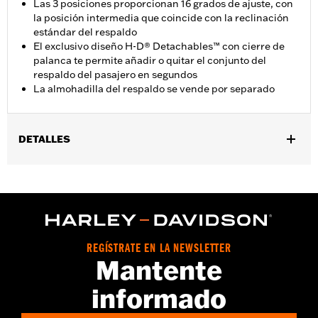
Las 3 posiciones proporcionan 16 grados de ajuste, con
la posición intermedia que coincide con la reclinación
estándar del respaldo
El exclusivo diseño H-D® Detachables™ con cierre de
palanca te permite añadir o quitar el conjunto del
respaldo del pasajero en segundos
La almohadilla del respaldo se vende por separado
DETALLES
Se adapta a los modelos Touring ‘09 (excepto '25 y posteriores
FLTRXRRSE), equipados con los kits de tornillería de montaje
necesarios (excepto los modelos equipados con la parrilla
portaequipajes Stealth Detach). Los modelos Touring
posteriores al 2009 equipados con equipaje Tour-Pak® de
montaje rígido requieren la compra del kit correspondiente de
REGÍSTRATE EN LA NEWSLETTER
conversión H-D® Detachables™ Tour-Pak® . Los modelos
Mantente
FLTRXSTSE requieren la compra adicional del kit de tornillería
de conversión desmontable N/P 54000383. Los modelos '24
informado
FLTRXSTSE requieren la compra por separado del kit de
tornillería N/P 54000383A. Los modelos '25 y posteriores