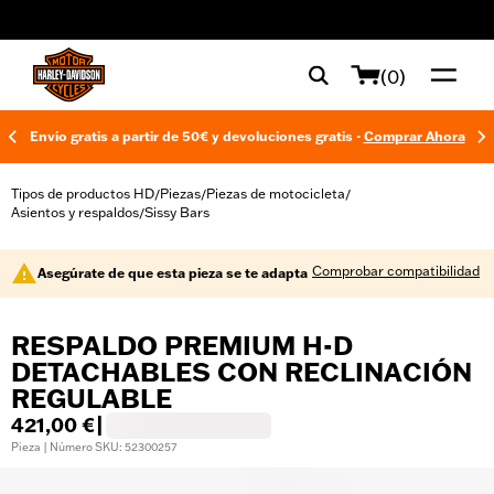
web accessibility
(0)
Envío gratis a partir de 50€ y devoluciones gratis -
Comprar Ahora
Tipos de productos HD
Piezas
Piezas de motocicleta
/
/
/
Asientos y respaldos
Sissy Bars
/
Comprobar compatibilidad
Asegúrate de que esta pieza se te adapta
RESPALDO PREMIUM H-D
DETACHABLES CON RECLINACIÓN
REGULABLE
421,00 €
|
Pieza | Número SKU: 52300257