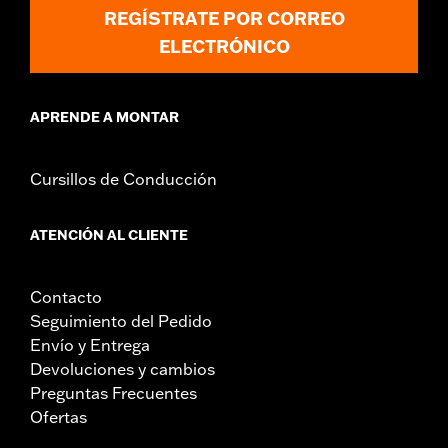
FLTRXSTSE y '26 y posteriores FLHXSTSE requieren la compra
REGÍSTRATE POR CORREO
por separado del kit de tornillería N/P 54000337.
ELECTRÓNICO
Instrucciones de instalación
Ajustable:
Sí
Estilo de fijación:
Desmontable
APRENDE A MONTAR
Se vende por separado:
Almohadilla del respaldo y tornillería
de acoplamiento
Se vende por unidades:
Cada una
Cursillos de Conducción
Material:
Acero
Contenido del embalaje:
Sólo Sissy Bar
ATENCIÓN AL CLIENTE
Contacto
Seguimiento del Pedido
Envío y Entrega
Devoluciones y cambios
Preguntas Frecuentes
Ofertas