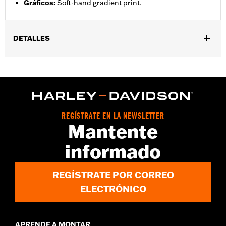
Gráficos
:
Soft-hand gradient print.
DETALLES
Género:
Mujeres
GARANTÍA:
2 year limited warranty – Go to
www.h-
d.com/warranty
for full details
Origen:
Imported
REGÍSTRATE EN LA NEWSLETTER
Mantente
informado
REGÍSTRATE POR CORREO
ELECTRÓNICO
APRENDE A MONTAR