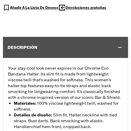
Añadir A La Lista De Deseos
Devoluciones gratuitas
DESCRIPCIÓN
Your stay-cool look never expires in our Chrome Evo
Bandana Halter. Its slim fit is made from lightweight
viscose twill that’s washed for softness. This women’s
halter top features easy-to-tie straps and elastic back
smocking for longwearing comfort. It’s classically finished
with a chrome-inspired version of our iconic Bar & Shield.
Materiales
:
100% viscose lightweight twill, washed for
softness.
Detalles de diseño
:
Slim fit. Halter neckline with tied
straps. Bust darts. Back smocking with elastic.
Handkerchief hem front, cropped back.