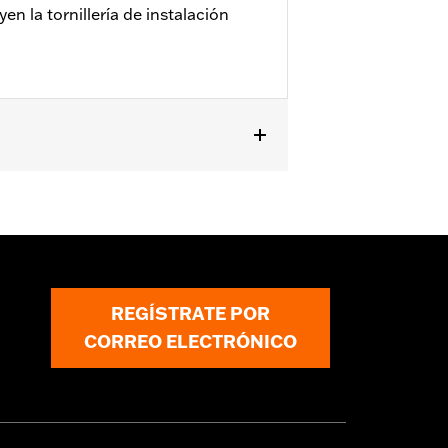
n la tornillería de instalación
(excepto FXSE) y ’09 y posteriores
lado circular de 3,25 pulgadas.
REGÍSTRATE POR
CORREO ELECTRÓNICO