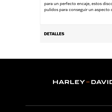
para un perfecto encaje, estos dis
pulidos para conseguir un aspecto
DETALLES
Compatible con los modelos ’14-'22 XL,
Touring y Trike equipados con llanta o
Instrucciones de instalación
Posición en la moto:
Delantero
Lado de la moto:
Izquierda
Se vende por unidades:
Cada una
Material:
Acero
Contenido del embalaje:
Rotor y tor