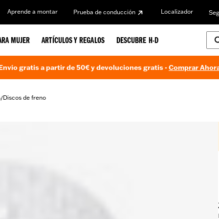
Aprende a montar
Localizador
Prueba de conducción
Seg
ARA MUJER
ARTÍCULOS Y REGALOS
DESCUBRE H-D
Envío gratis a partir de 50€ y devoluciones gratis -
Comprar Ahor
s
Discos de freno
/