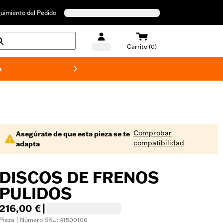
uimiento del Pedido
Carrito (0)
a
Bañado
Comprobar
Asegúrate de que esta pieza se te
compatibilidad
adapta
DISCOS DE FRENOS
PULIDOS
216,00 €
|
Pieza | Número SKU: 41500106