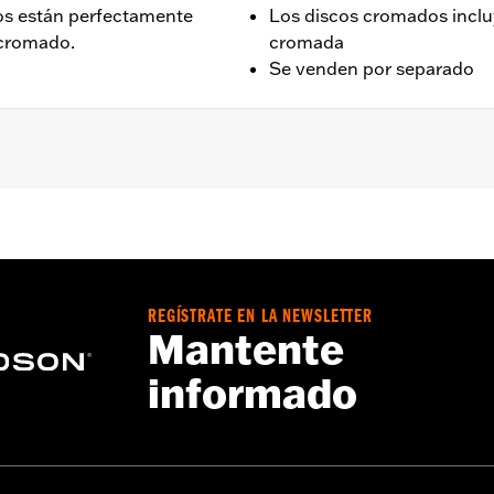
cos están perfectamente
Los discos cromados incluye
 cromado.
cromada
Se venden por separado
 ’06-'17 Dyna® (excepto FXDLS), ’15 y posteriores Softail® 
riginal o accesoria con montura de disco de freno de atornil
REGÍSTRATE EN LA NEWSLETTER
Mantente
informado
nillería de instalación cromada