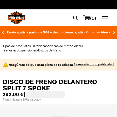
web accessibility
(0)
Envío gratis a partir de 50€ y devoluciones gratis -
Comprar Ahora
Tipos de productos HD
Piezas
Piezas de motocicleta
/
/
/
Frenos & Suspensiones
Discos de freno
/
Comprobar compatibilidad
Asegúrate de que esta pieza se te adapta
DISCO DE FRENO DELANTERO
SPLIT 7 SPOKE
292,00 €
|
Pieza | Número SKU: 41500107