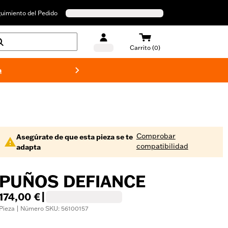
uimiento del Pedido
Carrito (0)
a
Bañado
Comprobar
Asegúrate de que esta pieza se te
compatibilidad
adapta
PUÑOS DEFIANCE
174,00 €
|
Pieza | Número SKU: 56100157