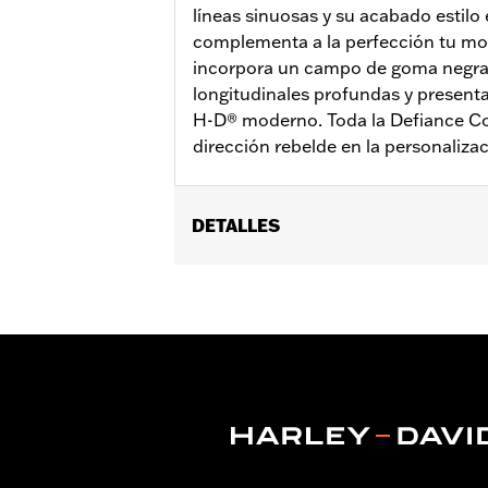
líneas sinuosas y su acabado estil
complementa a la perfección tu moto
incorpora un campo de goma negra 
longitudinales profundas y present
H-D® moderno. Toda la Defiance Co
dirección rebelde en la personalizac
DETALLES
Compatible con los modelos Dyna FXDLS
’16-’17 y Touring ’08 y posteriores (e
Instrucciones de instalación
Colección:
Defiance
Diámetro:
1.5
Unida de medida del diámetro del m
Se vende por unidades:
Par
Contenido del embalaje:
Puños izqu