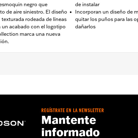
o esmoquin negro que
de instalar
 de aire siniestro. El diseño
Incorporan un diseño de m
texturada rodeada de líneas
quitar los puños para las 
a un acabado con el logotipo
dañarlos
llection marca una nueva
ión.
 ’16-’17 y Softail ’16 y posteriores, FLSTSE ’11-’12, FLSTN
xcepto FLTRXSE ’18 y posteriores) y modelos Trike.
REGÍSTRATE EN LA NEWSLETTER
aterial:
Pulgadas
Mantente
informado
ierdo y derecho