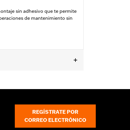
ontaje sin adhesivo que te permite
operaciones de mantenimiento sin
SE ’14-’15, FXSBSE ’13-’14, FXSE
REGÍSTRATE POR
CORREO ELECTRÓNICO