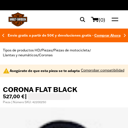
web accessibility
(0)
Envío gratis a partir de 50€ y devoluciones gratis -
Comprar Ahora
Tipos de productos HD
Piezas
Piezas de motocicleta
/
/
/
Llantas y neumáticos
Coronas
/
Comprobar compatibilidad
Asegúrate de que esta pieza se te adapta
CORONA FLAT BLACK
527,00 €
|
Pieza | Número SKU: 42200250