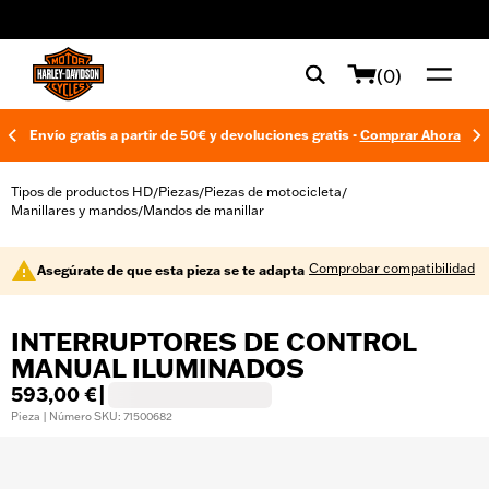
web accessibility
(0)
Envío gratis a partir de 50€ y devoluciones gratis -
Comprar Ahora
Tipos de productos HD
Piezas
Piezas de motocicleta
/
/
/
Manillares y mandos
Mandos de manillar
/
Comprobar compatibilidad
Asegúrate de que esta pieza se te adapta
INTERRUPTORES DE CONTROL
MANUAL ILUMINADOS
593,00 €
|
Pieza | Número SKU: 71500682