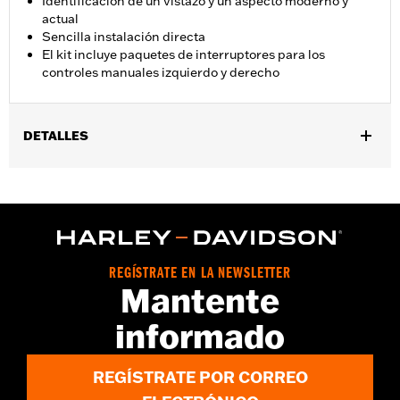
Identificación de un vistazo y un aspecto moderno y
actual
Sencilla instalación directa
El kit incluye paquetes de interruptores para los
controles manuales izquierdo y derecho
DETALLES
Compatible con los modelos '24 y posteriores FLHX y FLTRX y
'25 y posteriores FLHXU. Equipo de serie en los modelos
FLHXSE y FLTRXSE '23 y posteriores y FLTRXSTSE 24 y
posteriores.
Instrucciones de instalación
REGÍSTRATE EN LA NEWSLETTER
Mantente
informado
REGÍSTRATE POR CORREO