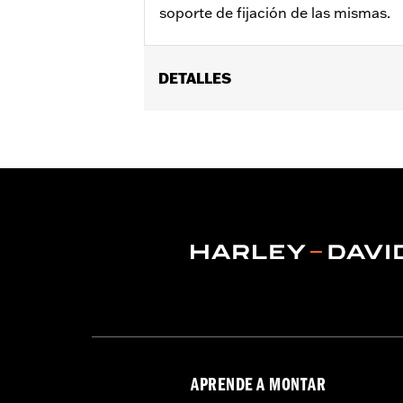
soporte de fijación de las mismas.
DETALLES
Compatible con modelos '93-'08 Elect
FLHS. (No compatible con modelos equi
cromadas de maletas N/P 90839-93A, 9
guardabarros N/P 91019-92A. No comp
Instrucciones de instalación
Contenido del embalaje:
Tiras de rel
APRENDE A MONTAR