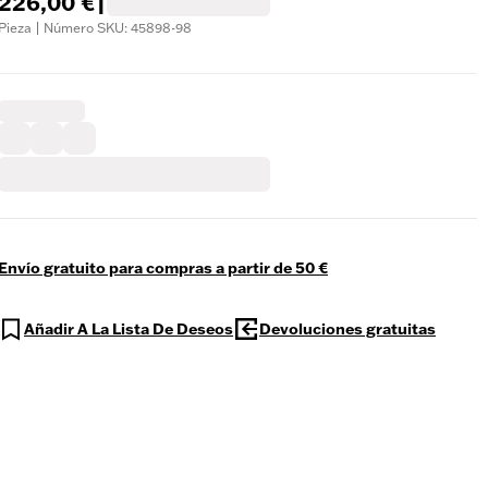
226,00 €
|
Pieza | Número SKU: 45898-98
Envío gratuito para compras a partir de 50 €
Añadir A La Lista De Deseos
Devoluciones gratuitas