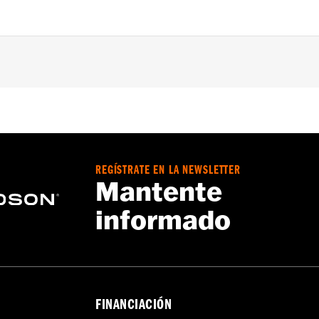
ra Glide® (excepto FLHX), '94-'08 FLHR (excepto FLHRCI c
pados con rieles protectores de maletas Nostalgic y Triple
1216-97, rieles Electra Glo™ Light, maletas de cuero N/P 
atible con modelos FLTR ‘98-’08.
REGÍSTRATE EN LA NEWSLETTER
leno izquierdo y derecho, y toda la tornillería necesaria
Mantente
informado
FINANCIACIÓN