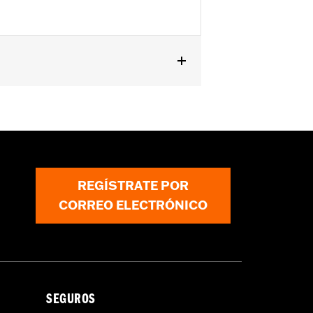
on kit Rear Docking y FLHRS) y '93
 Rail ni con kit de protecciones
90652- 94A, 90843-93 o con riel de
REGÍSTRATE POR
CORREO ELECTRÓNICO
SEGUROS