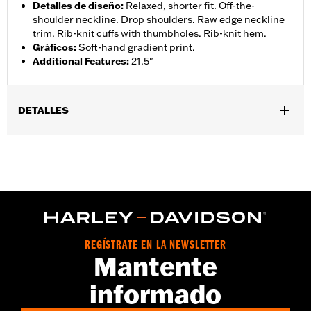
Detalles de diseño
:
Relaxed, shorter fit. Off-the-
shoulder neckline. Drop shoulders. Raw edge neckline
trim. Rib-knit cuffs with thumbholes. Rib-knit hem.
Gráficos
:
Soft-hand gradient print.
Additional Features
:
21.5"
DETALLES
Género:
Mujeres
GARANTÍA:
2 year limited warranty – Go to
www.h-
d.com/warranty
for full details
Origen:
Imported
REGÍSTRATE EN LA NEWSLETTER
Mantente
informado