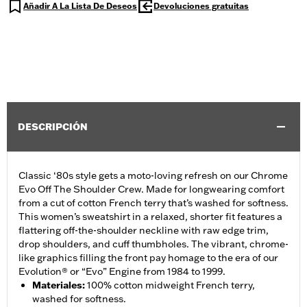
Añadir A La Lista De Deseos
Devoluciones gratuitas
DESCRIPCIÓN
Classic ‘80s style gets a moto-loving refresh on our Chrome
Evo Off The Shoulder Crew. Made for longwearing comfort
from a cut of cotton French terry that’s washed for softness.
This women’s sweatshirt in a relaxed, shorter fit features a
flattering off-the-shoulder neckline with raw edge trim,
drop shoulders, and cuff thumbholes. The vibrant, chrome-
like graphics filling the front pay homage to the era of our
Evolution® or “Evo” Engine from 1984 to 1999.
Materiales
:
100% cotton midweight French terry,
washed for softness.