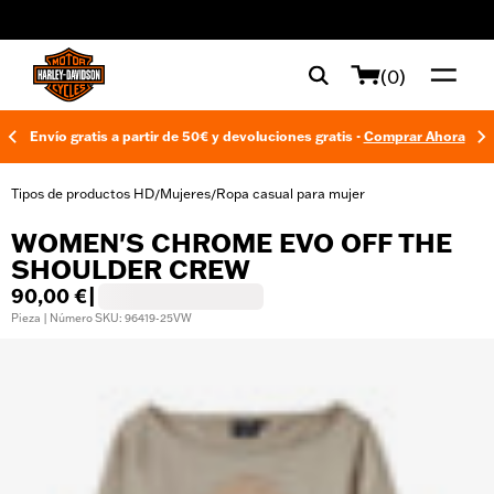
web accessibility
(0)
Envío gratis a partir de 50€ y devoluciones gratis -
Comprar Ahora
Tipos de productos HD
Mujeres
Ropa casual para mujer
/
/
WOMEN'S CHROME EVO OFF THE
SHOULDER CREW
90,00 €
|
Pieza | Número SKU: 96419-25VW