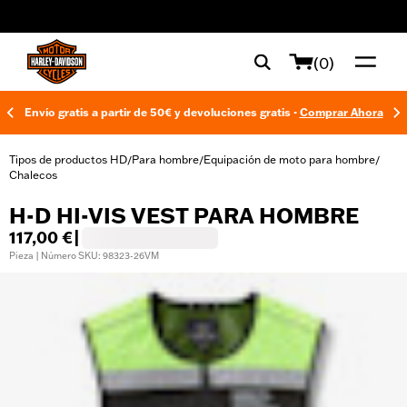
web accessibility
(0)
Envío gratis a partir de 50€ y devoluciones gratis -
Comprar Ahora
Tipos de productos HD
Para hombre
Equipación de moto para hombre
/
/
/
Chalecos
H-D HI-VIS VEST PARA HOMBRE
117,00 €
|
Pieza | Número SKU: 98323-26VM