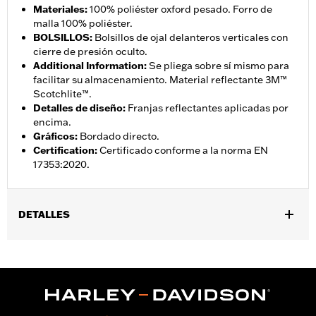
Materiales
:
100% poliéster oxford pesado. Forro de
malla 100% poliéster.
BOLSILLOS
:
Bolsillos de ojal delanteros verticales con
cierre de presión oculto.
Additional Information
:
Se pliega sobre sí mismo para
facilitar su almacenamiento. Material reflectante 3M™
Scotchlite™.
Detalles de diseño
:
Franjas reflectantes aplicadas por
encima.
Gráficos
:
Bordado directo.
Certification
:
Certificado conforme a la norma EN
17353:2020.
DETALLES
Género:
Hombres
,
,
Características funcionales:
Reflexivo
Ajustable
Bolsillos
GARANTÍA:
Garantía limitada de 2 años – Visita
www.h-
d.com/warranty
para más detalles