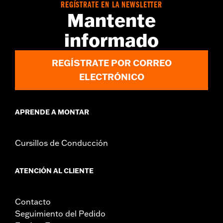
Jacket Style:
Vest
REGÍSTRATE EN LA NEWSLETTER
Technology:
Reflective
Mantente
,
Material:
Mesh
Polyester
informado
Ventilation Type:
Mesh
Origen:
Artículo de importación
REGÍSTRATE POR CORREO
ELECTRÓNICO
APRENDE A MONTAR
Cursillos de Conducción
ATENCIÓN AL CLIENTE
Contacto
Seguimiento del Pedido