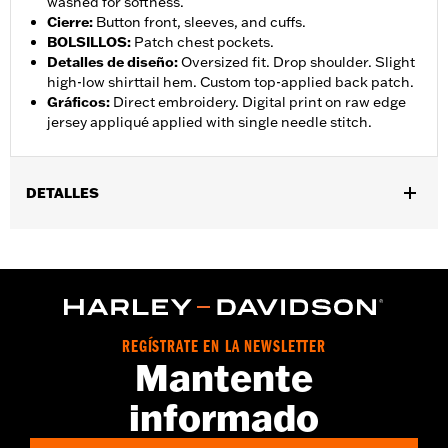
washed for softness.
Cierre
:
Button front, sleeves, and cuffs.
BOLSILLOS
:
Patch chest pockets.
Detalles de diseño
:
Oversized fit. Drop shoulder. Slight
high-low shirttail hem. Custom top-applied back patch.
Gráficos
:
Direct embroidery. Digital print on raw edge
jersey appliqué applied with single needle stitch.
DETALLES
Género:
Mujeres
GARANTÍA:
2 year limited warranty – Go to
www.h-
d.com/warranty
for full details
Origen:
Imported
REGÍSTRATE EN LA NEWSLETTER
Mantente
informado