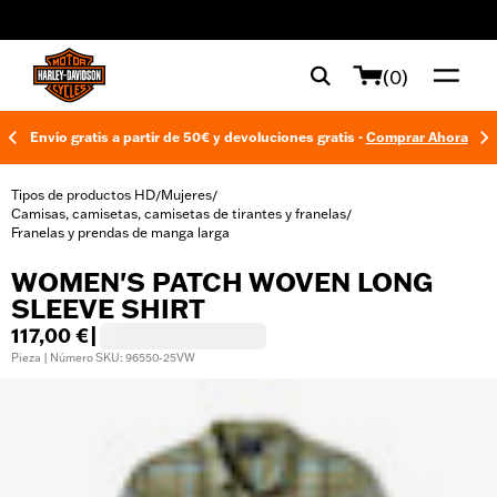
web accessibility
(0)
Envío gratis a partir de 50€ y devoluciones gratis -
Comprar Ahora
Tipos de productos HD
Mujeres
/
/
Camisas, camisetas, camisetas de tirantes y franelas
/
Franelas y prendas de manga larga
WOMEN'S PATCH WOVEN LONG
SLEEVE SHIRT
117,00 €
|
Pieza | Número SKU: 96550-25VW