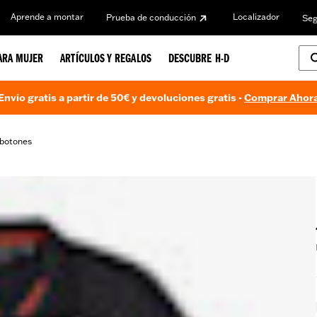
Aprende a montar
Localizador
Prueba de conducción
Seg
ARA MUJER
ARTÍCULOS Y REGALOS
DESCUBRE H-D
Envío gratis a partir de 50€ y devoluciones gratis -
Comprar Ahor
 botones