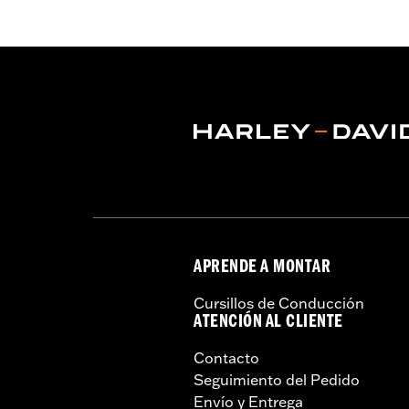
Características funcionales:
Ligero
GARANTÍA:
Garantía limitada de 2 año
Origen:
Artículo de importación
APRENDE A MONTAR
Cursillos de Conducción
ATENCIÓN AL CLIENTE
Contacto
Seguimiento del Pedido
Envío y Entrega