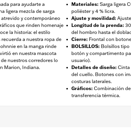
nada para ayudarte a
Materiales
:
Sarga ligera
a ligera mezcla de sarga
poliéster y 4 % licra.
 atrevido y contemporáneo
Ajuste y movilidad
:
Ajuste
ráficos que rinden homenaje
Longitud de la prenda
:
30
e la historia: el estilo
del hombro hasta el dobladil
s recuerda a nuestra ropa de
Cierre
:
Frontal con botone
 Johnnie en la manga rinde
BOLSILLOS
:
Bolsillos tip
virtió en nuestra mascota
botón y compartimento para
 de nuestros corredores lo
usuario).
en Marion, Indiana.
Detalles de diseño
:
Cinta 
del cuello. Botones con im
costuras laterales.
Gráficos
:
Combinación de 
transferencia térmica.