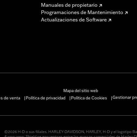
Manuales de propietario
Programaciones de Mantenimiento
Actualizaciones de Software
Mapa del sitio web
Gestionar pr
es de venta
Política de privacidad
Política de Cookies
|
|
|
©2026 H-D o sus filiales. HARLEY-DAVIDSON, HARLEY, H-D y el logotipo Ba
&amp;amp; Shield se encuentran entre las marcas comerciales de Harley-D