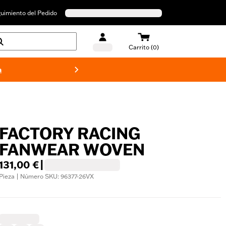
uimiento del Pedido
Carrito (0)
a
Bañado
FACTORY RACING
FANWEAR WOVEN
131,00 €
|
Pieza | Número SKU: 96377-26VX