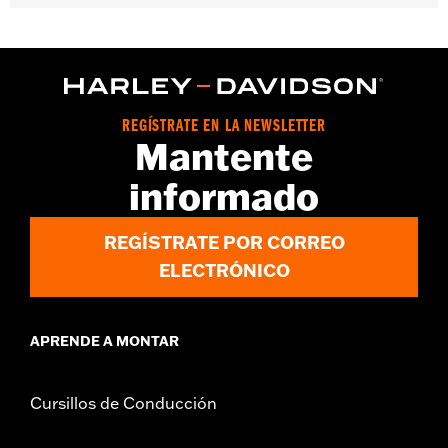
Compatible con los modelos '23 FLHXSE y FLTRXSE y '24 y
posteriores Touring (excepto FLHRXS y '25 y posteriores
FLTRXRRSE). Necesario para la instalación del ventilador Cool
Flow N/P 26800242.
REGÍSTRATE EN LA NEWSLETTER
Mantente
informado
REGÍSTRATE POR CORREO
ELECTRÓNICO
APRENDE A MONTAR
Cursillos de Conducción