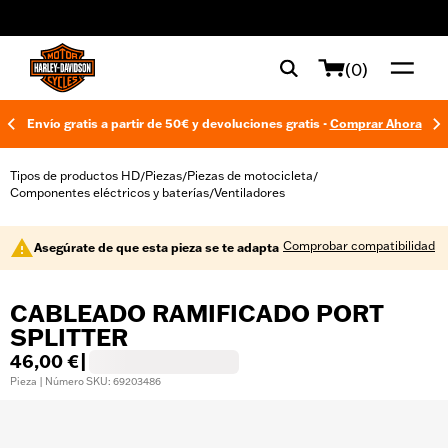
web accessibility
(0)
Envío gratis a partir de 50€ y devoluciones gratis -
Comprar Ahora
Tipos de productos HD
Piezas
Piezas de motocicleta
/
/
/
Componentes eléctricos y baterías
Ventiladores
/
Comprobar compatibilidad
Asegúrate de que esta pieza se te adapta
CABLEADO RAMIFICADO PORT
SPLITTER
46,00 €
|
Pieza | Número SKU: 69203486