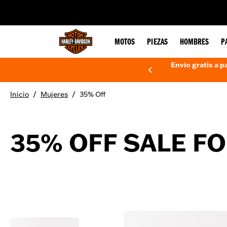
web accessibility
MOTOS
PIEZAS
HOMBRES
P
Envío gratis a p
/
/
Inicio
Mujeres
35% Off
35% OFF SALE F