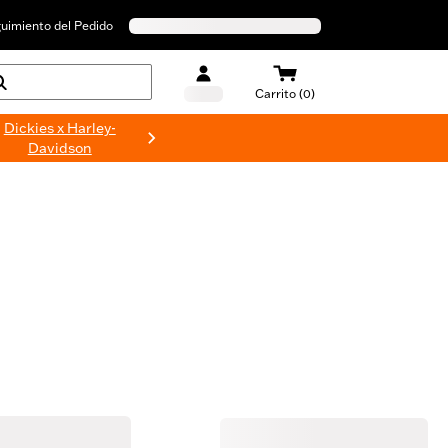
uimiento del Pedido
Carrito (0)
Dickies x Harley-
Davidson