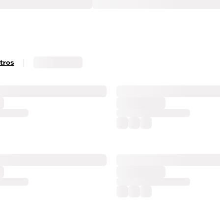
|
ltros