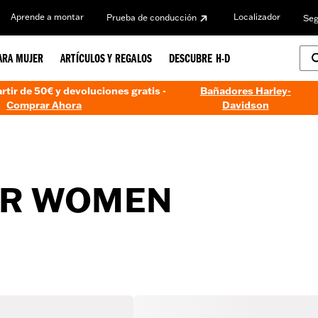
Aprende a montar
Localizador
Prueba de conducción
Seg
ARA MUJER
ARTÍCULOS Y REGALOS
DESCUBRE H-D
artir de 50€ y devoluciones gratis -
Bañadores Harley-
Comprar Ahora
Davidson
OR WOMEN